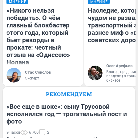
МНЕНИЕ
МНЕНИЕ
«Никого нельзя
Наследие, кото
победить». О чём
чудом не разва
главный блокбастер
транспортный э
этого года, который
разнес миф о «
бьет рекорды в
советских доро
прокате: честный
отзыв на «Одиссею»
Нолана
Олег Арефьев
Блогер, предприн
Стас Соколов
владелец в тран
Эксперт
бизнесе
РЕКОМЕНДУЕМ
«Все еще в шоке»: сыну Трусовой
исполнился год — трогательный пост и
фото
9 часов
6 700
2