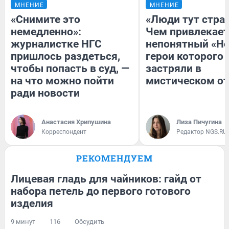
МНЕНИЕ
МНЕНИЕ
«Снимите это
«Люди тут стра
немедленно»:
Чем привлекает
журналистке НГС
непонятный «Не
пришлось раздеться,
герои которого
чтобы попасть в суд, —
застряли в
на что можно пойти
мистическом от
ради новости
Анастасия Хрипушина
Лиза Пичугина
Корреспондент
Редактор NGS.RU
РЕКОМЕНДУЕМ
Лицевая гладь для чайников: гайд от
набора петель до первого готового
изделия
9 минут
116
Обсудить