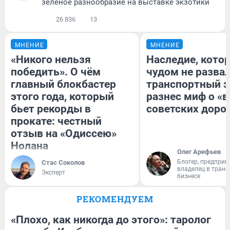
зелёное разнообразие на выставке экзотики
26 836
13
МНЕНИЕ
МНЕНИЕ
«Никого нельзя
Наследие, кото
победить». О чём
чудом не разва
главный блокбастер
транспортный э
этого года, который
разнес миф о «
бьет рекорды в
советских доро
прокате: честный
отзыв на «Одиссею»
Нолана
Олег Арефьев
Блогер, предприн
Стас Соколов
владелец в тран
Эксперт
бизнесе
РЕКОМЕНДУЕМ
«Плохо, как никогда до этого»: таролог