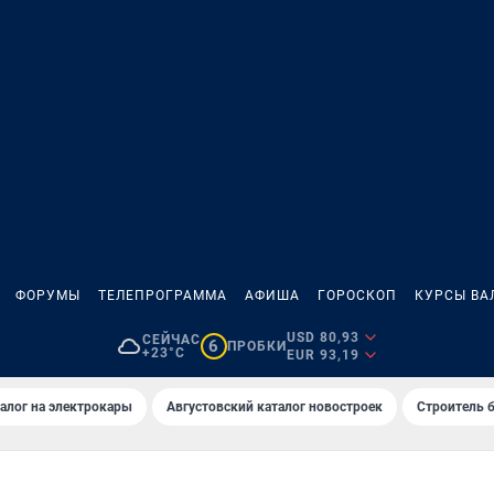
ФОРУМЫ
ТЕЛЕПРОГРАММА
АФИША
ГОРОСКОП
КУРСЫ ВА
USD 80,93
СЕЙЧАС
6
ПРОБКИ
+23°C
EUR 93,19
алог на электрокары
Августовский каталог новостроек
Строитель б