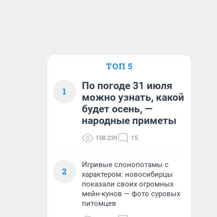
ТОП 5
По погоде 31 июля
1
можно узнать, какой
будет осень, —
народные приметы
158 239
15
Игривые слонопотамы с
2
характером: новосибирцы
показали своих огромных
мейн-кунов — фото суровых
питомцев