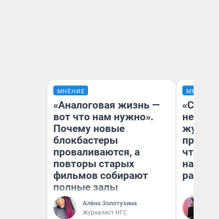
МНЕНИЕ
МНЕНИЕ
«Аналоговая жизнь —
«Сними
вот что нам нужно».
немедл
Почему новые
журнал
блокбастеры
пришло
проваливаются, а
чтобы п
повторы старых
на что
фильмов собирают
ради н
полные залы
Алёна Золотухина
Ан
Журналист НГС
Ко