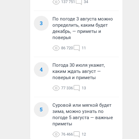
137 751
34
По погоде 3 августа можно
3
определить, каким будет
декабрь, — приметы и
поверья
86 720
11
Погода 30 июля укажет,
4
каким ждать август —
поверья и приметы
77 336
13
Суровой или мягкой будет
5
зима, можно узнать по
погоде 5 августа — важные
приметы
76 466
12