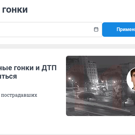
 гонки
Примен
ные гонки и ДТП
иться
т пострадавших