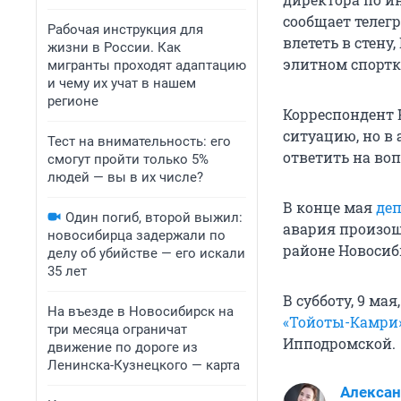
сообщает телегр
Рабочая инструкция для
влететь в стену
жизни в России. Как
элитном спортк
мигранты проходят адаптацию
и чему их учат в нашем
регионе
Корреспондент 
ситуацию, но в
Тест на внимательность: его
ответить на во
смогут пройти только 5%
людей — вы в их числе?
В конце мая
деп
Один погиб, второй выжил:
авария произош
новосибирца задержали по
районе Новосиб
делу об убийстве — его искали
35 лет
В субботу, 9 ма
На въезде в Новосибирск на
«Тойоты-Камри
три месяца ограничат
Ипподромской.
движение по дороге из
Ленинска-Кузнецкого — карта
Алексан