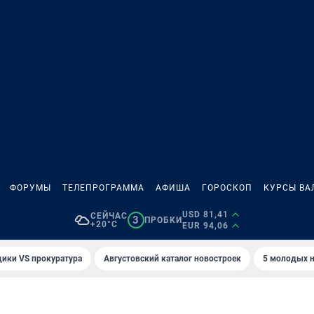
ФОРУМЫ
ТЕЛЕПРОГРАММА
АФИША
ГОРОСКОП
КУРСЫ ВА
USD 81,41
СЕЙЧАС
3
ПРОБКИ
+20°C
EUR 94,06
ики VS прокуратура
Августовский каталог новостроек
5 молодых н