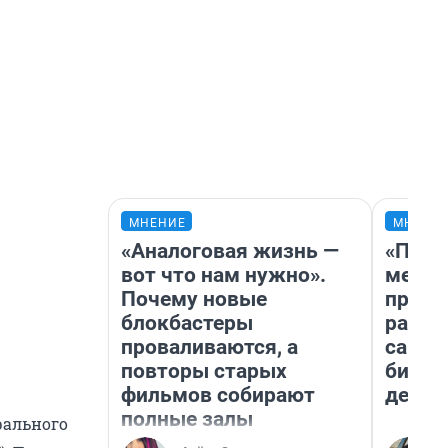
МНЕНИЕ
МНЕНИ
«Аналоговая жизнь —
«Поку
вот что нам нужно».
мешке
Почему новые
предп
блокбастеры
расска
проваливаются, а
самом
повторы старых
бизне
фильмов собирают
дешев
полные залы
рального
, —