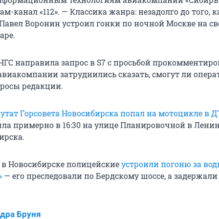
ам-канал «112». — Классика жанра: незадолго до того, к
, Павел Воронин устроил гонки по ночной Москве на с
аре.
НГС направила запрос в S7 с просьбой прокомментиро
 авиакомпании затруднились сказать, смогут ли опер
просы редакции.
утат Горсовета Новосибирска попал на мотоцикле в 
ла примерно в 16:30 на улице Планировочной в Лени
ирска.
я, в Новосибирске полицейские
устроили погоню за вод
»
— его преследовали по Бердскому шоссе, а задержали
дра Бруня