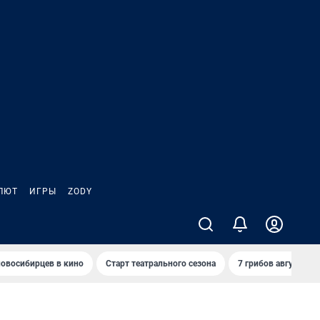
ЛЮТ
ИГРЫ
ZODY
овосибирцев в кино
Старт театрального сезона
7 грибов августа