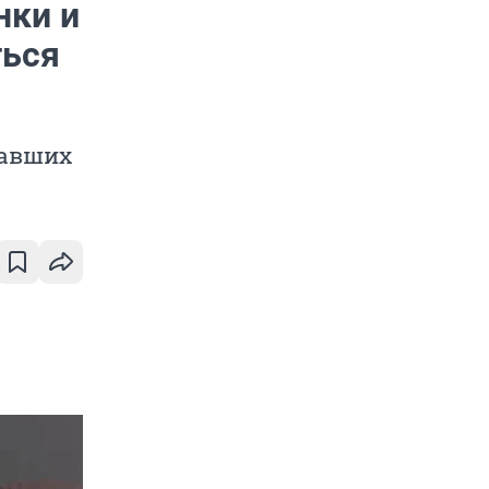
нки и
ться
давших