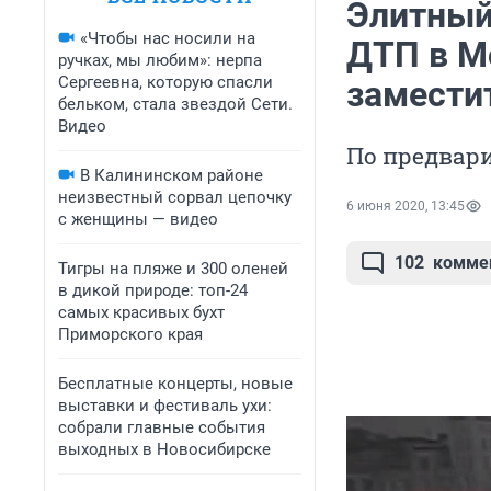
Элитный
«Чтобы нас носили на
ДТП в М
ручках, мы любим»: нерпа
Сергеевна, которую спасли
замести
бельком, стала звездой Сети.
Видео
По предвар
В Калининском районе
неизвестный сорвал цепочку
6 июня 2020, 13:45
с женщины — видео
102
комме
Тигры на пляже и 300 оленей
в дикой природе: топ-24
самых красивых бухт
Приморского края
Бесплатные концерты, новые
выставки и фестиваль ухи:
собрали главные события
выходных в Новосибирске