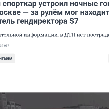
 спорткар устроил ночные го
оскве — за рулём мог находи
тель гендиректора S7
ительной информации, в ДТП нет постра
37 057
нтария