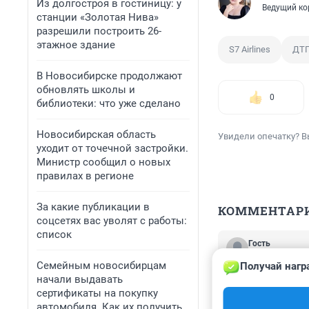
Из долгостроя в гостиницу: у
Ведущий ко
станции «Золотая Нива»
разрешили построить 26-
этажное здание
S7 Airlines
ДТ
В Новосибирске продолжают
обновлять школы и
0
библиотеки: что уже сделано
Новосибирская область
Увидели опечатку? В
уходит от точечной застройки.
Министр сообщил о новых
правилах в регионе
За какие публикации в
КОММЕНТАР
соцсетях вас уволят с работы:
список
Гость
12 сентября 20
Семейным новосибирцам
Получай нагр
А не пробовали 
начали выдавать
миллиарда рубле
сертификаты на покупку
миллиардов рубле
автомобиля. Как их получить