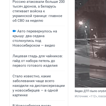
Россию атаковали больше 200
тысяч дронов, а Беларусь
стягивает войска к
украинской границе: главное
об СВО за неделю
Авто перевернулось на
крышу: два седана
столкнулись под
Новосибирском — видео
Лицевая гладь для чайников:
гайд от набора петель до
первого готового изделия
Стало известно, какие
заболевания чаще всего
находили на диспансеризации
у новосибирцев — в одной
Видео ДТП было опубл
картинке
Источник: 
«112», rosco
В Новосибирске вновь