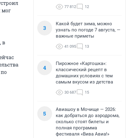
устроил
77 812
12
м мог
Какой будет зима, можно
3
узнать по погоде 7 августа, —
важные приметы
 в
41 095
13
ейчас
Пирожное «Картошка»:
ельства
4
классический рецепт в
 по
домашних условиях с тем
самым вкусом из детства
30 687
15
Авиашоу в Мочище — 2026:
5
как добраться до аэродрома,
сколько стоят билеты и
полная программа
фестиваля «Вива Авиа!»