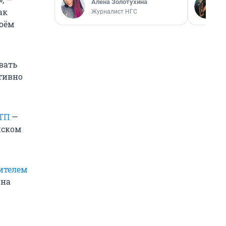
Алёна Золотухина
ак
Журналист НГС
воём
вать
ативно
ДТП
—
нском
ителем
 на