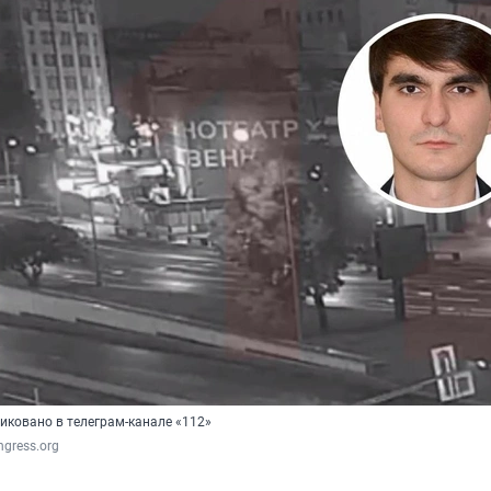
иковано в телеграм-канале «112»
ngress.org