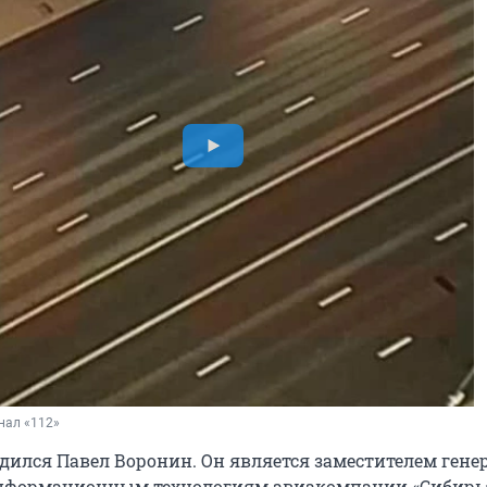
нал «112»
одился Павел Воронин. Он является заместителем гене
информационным технологиям авиакомпании «Сибирь»