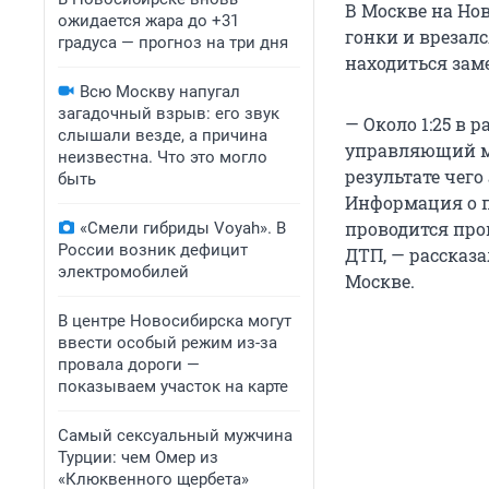
В Москве на Нов
ожидается жара до +31
гонки и врезалс
градуса — прогноз на три дня
находиться заме
Всю Москву напугал
загадочный взрыв: его звук
— Около 1:25 в 
слышали везде, а причина
управляющий ма
неизвестна. Что это могло
результате чег
быть
Информация о п
проводится про
«Смели гибриды Voyah». В
России возник дефицит
ДТП, — рассказ
электромобилей
Москве.
В центре Новосибирска могут
ввести особый режим из-за
провала дороги —
показываем участок на карте
Самый сексуальный мужчина
Турции: чем Омер из
«Клюквенного щербета»