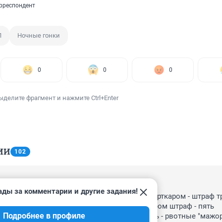
рреспондент
П
Ночные гонки
0
0
0
ыделите фрагмент и нажмите Ctrl+Enter
ИИ
102
20, 13:29
ады за комментарии и другие задания!
по совести??? За пользование элитным спорткаром - штраф тр
й, за причинение ущерба элитным спорткаром штраф - пять 
Подробнее в профиле
й!!! Вот только когда так начнут оценивать - рвотные "мажоры