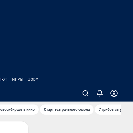
ЛЮТ
ИГРЫ
ZODY
овосибирцев в кино
Старт театрального сезона
7 грибов августа