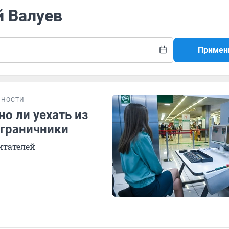
й Валуев
Примен
БНОСТИ
о ли уехать из
ограничники
итателей