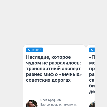
МНЕНИЕ
МНЕНИЕ
Наследие, которое
«Покуп
чудом не развалилось:
мешке»
транспортный эксперт
предпр
разнес миф о «вечных»
рассказ
советских дорогах
самом 
бизнес
дешевы
Олег Арефьев
На
Блогер, предприниматель,