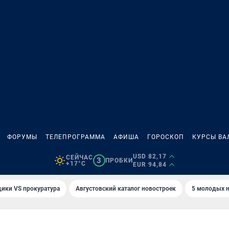
ФОРУМЫ
ТЕЛЕПРОГРАММА
АФИША
ГОРОСКОП
КУРСЫ ВА
USD 82,17
СЕЙЧАС
3
ПРОБКИ
+17°C
EUR 94,84
ики VS прокуратура
Августовский каталог новостроек
5 молодых н