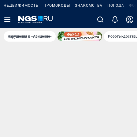
НЕДВИЖИМОСТЬ
ПРОМОКОДЫ
ЗНАКОМСТВА
ПОГОДА
ФО
Нарушения в «Авиценне»
Роботы-доставщ