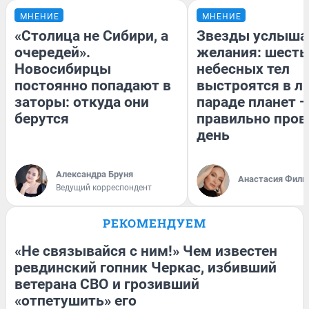
МНЕНИЕ
МНЕНИЕ
«Столица не Сибири, а
Звезды услыша
очередей».
желания: шесть
Новосибирцы
небесных тел
постоянно попадают в
выстроятся в л
заторы: откуда они
параде планет —
берутся
правильно пров
день
Александра Бруня
Анастасия Фили
Ведущий корреспондент
РЕКОМЕНДУЕМ
«Не связывайся с ним!» Чем известен
ревдинский гопник Черкас, избивший
ветерана СВО и грозивший
«отпетушить» его