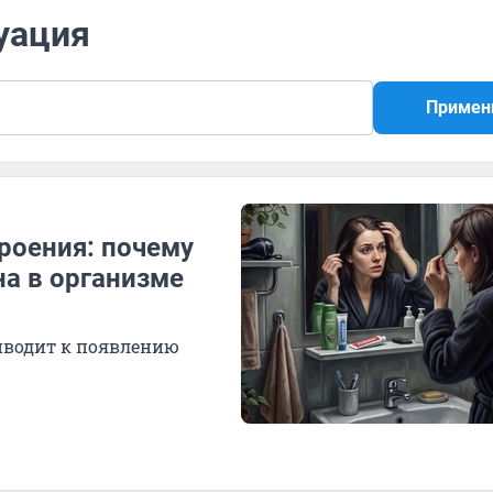
уация
Примен
троения: почему
на в организме
иводит к появлению