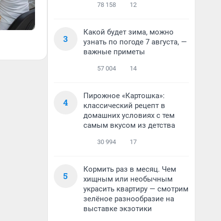
78 158
12
Какой будет зима, можно
3
узнать по погоде 7 августа, —
важные приметы
57 004
14
Пирожное «Картошка»:
4
классический рецепт в
домашних условиях с тем
самым вкусом из детства
30 994
17
Кормить раз в месяц. Чем
5
хищным или необычным
украсить квартиру — смотрим
зелёное разнообразие на
выставке экзотики