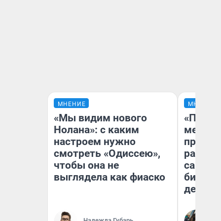
МНЕНИЕ
МНЕНИЕ
«Мы видим нового
«Покуп
Нолана»: с каким
мешке»
настроем нужно
предпр
смотреть «Одиссею»,
рассказ
чтобы она не
самом 
выглядела как фиаско
бизнес
дешевы
На
Надежда Губарь