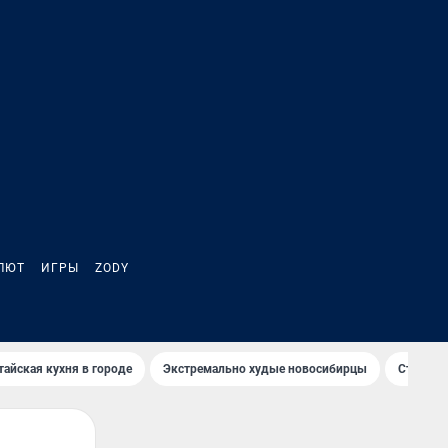
ЛЮТ
ИГРЫ
ZODY
тайская кухня в городе
Экстремально худые новосибирцы
Старт те