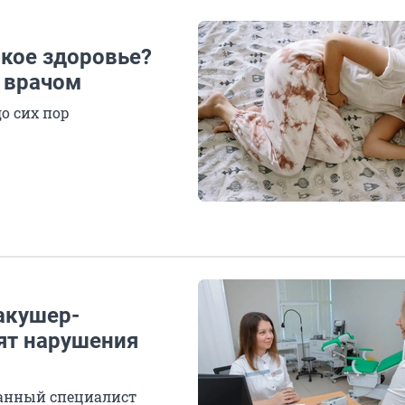
ское здоровье?
 врачом
о сих пор
акушер-
зят нарушения
анный специалист