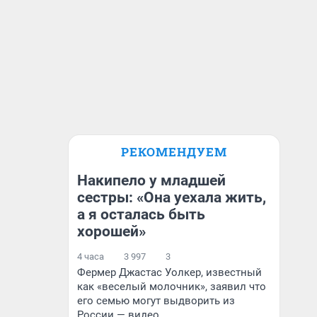
РЕКОМЕНДУЕМ
Накипело у младшей
сестры: «Она уехала жить,
а я осталась быть
хорошей»
4 часа
3 997
3
Фермер Джастас Уолкер, известный
как «веселый молочник», заявил что
его семью могут выдворить из
России — видео