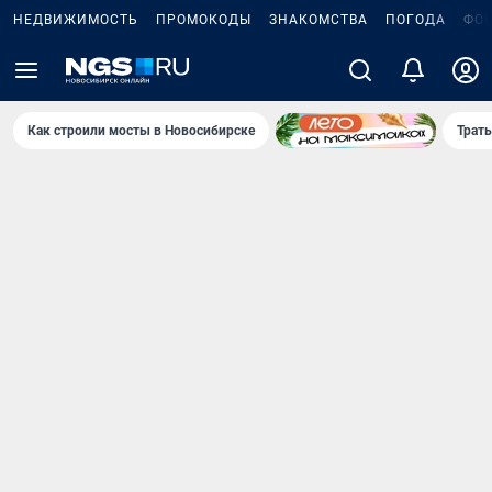
НЕДВИЖИМОСТЬ
ПРОМОКОДЫ
ЗНАКОМСТВА
ПОГОДА
ФО
Как строили мосты в Новосибирске
Траты