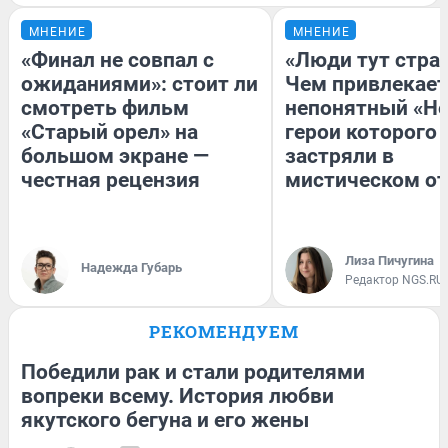
МНЕНИЕ
МНЕНИЕ
«Финал не совпал с
«Люди тут стра
ожиданиями»: стоит ли
Чем привлекает
смотреть фильм
непонятный «Не
«Старый орел» на
герои которого
большом экране —
застряли в
честная рецензия
мистическом от
Лиза Пичугина
Надежда Губарь
Редактор NGS.RU
РЕКОМЕНДУЕМ
Победили рак и стали родителями
вопреки всему. История любви
якутского бегуна и его жены