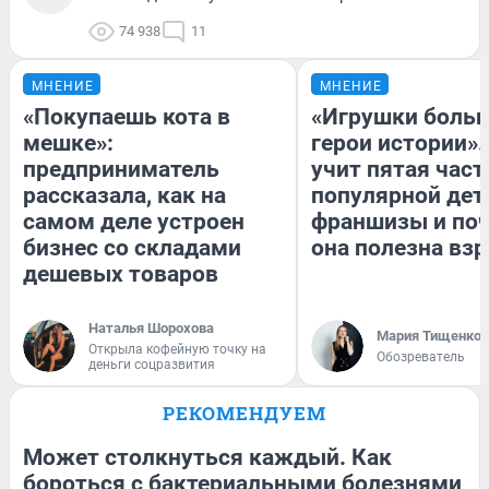
74 938
11
МНЕНИЕ
МНЕНИЕ
«Покупаешь кота в
«Игрушки больш
мешке»:
герои истории».
предприниматель
учит пятая част
рассказала, как на
популярной дет
самом деле устроен
франшизы и по
бизнес со складами
она полезна вз
дешевых товаров
Наталья Шорохова
Мария Тищенко
Открыла кофейную точку на
Обозреватель
деньги соцразвития
РЕКОМЕНДУЕМ
Может столкнуться каждый. Как
бороться с бактериальными болезнями