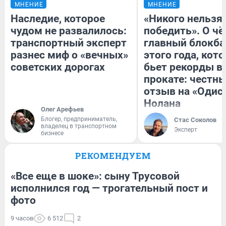
МНЕНИЕ
МНЕНИЕ
Наследие, которое
«Никого нельзя
чудом не развалилось:
победить». О ч
транспортный эксперт
главный блокба
разнес миф о «вечных»
этого года, кот
советских дорогах
бьет рекорды в
прокате: честн
отзыв на «Одис
Нолана
Олег Арефьев
Блогер, предприниматель,
Стас Соколов
владелец в транспортном
Эксперт
бизнесе
РЕКОМЕНДУЕМ
«Все еще в шоке»: сыну Трусовой
исполнился год — трогательный пост и
фото
9 часов
6 512
2