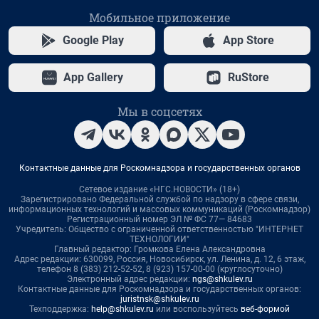
Мобильное приложение
Google Play
App Store
App Gallery
RuStore
Мы в соцсетях
Контактные данные для Роскомнадзора и государственных органов
Сетевое издание «НГС.НОВОСТИ» (18+)
Зарегистрировано Федеральной службой по надзору в сфере связи,
информационных технологий и массовых коммуникаций (Роскомнадзор)
Регистрационный номер ЭЛ № ФС 77— 84683
Учредитель: Общество с ограниченной ответственностью "ИНТЕРНЕТ
ТЕХНОЛОГИИ"
Главный редактор: Громкова Елена Александровна
Адрес редакции: 630099, Россия, Новосибирск, ул. Ленина, д. 12, 6 этаж,
телефон 8 (383) 212-52-52, 8 (923) 157-00-00 (круглосуточно)
Электронный адрес редакции:
ngs@shkulev.ru
Контактные данные для Роскомнадзора и государственных органов:
juristnsk@shkulev.ru
Техподдержка:
help@shkulev.ru
или воспользуйтесь
веб-формой