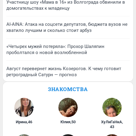
Участницу шоу «Мама в 16» из Волгограда обвинили в
домогательствах к младенцу
AI-AINA: Атака на соцсети депутатов, бюджета вузов не
хватило лучшим и сколько стоит арбуз
«Четырех мужей потеряла»: Прохор Шаляпин
проболтался о новой возлюбленной
Август перевернет жизнь Козерогов. К чему готовит
ретроградный Сатурн — прогноз
ЗНАКОМСТВА
Ирина
,
46
Юлия
,
50
ХуЛиГаНкА
,
43