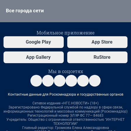
Все города сети
Мобильное приложение
Google Play
App Store
App Gallery
RuStore
Мы в соцсетях
Контактные данные для Роскомнадзора и государственных органов
Сетевое издание «НГС.НОВОСТИ» (18+)
Зарегистрировано Федеральной службой по надзору в сфере связи,
информационных технологий и массовых коммуникаций (Роскомнадзор)
Регистрационный номер ЭЛ № ФС 77— 84683
Учредитель: Общество с ограниченной ответственностью "ИНТЕРНЕТ
ТЕХНОЛОГИИ"
Главный редактор: Громкова Елена Александровна