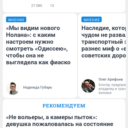
27 080
13
МНЕНИЕ
МНЕНИЕ
«Мы видим нового
Наследие, кото
Нолана»: с каким
чудом не разва
настроем нужно
транспортный э
смотреть «Одиссею»,
разнес миф о «
чтобы она не
советских доро
выглядела как фиаско
Олег Арефьев
Блогер, предприн
Надежда Губарь
владелец в тран
бизнесе
РЕКОМЕНДУЕМ
«Не вольеры, а камеры пыток»:
девушка пожаловалась на состояние