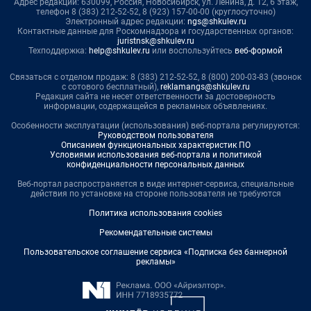
Адрес редакции: 630099, Россия, Новосибирск, ул. Ленина, д. 12, 6 этаж,
телефон 8 (383) 212-52-52, 8 (923) 157-00-00 (круглосуточно)
Электронный адрес редакции:
ngs@shkulev.ru
Контактные данные для Роскомнадзора и государственных органов:
juristnsk@shkulev.ru
Техподдержка:
help@shkulev.ru
или воспользуйтесь
веб-формой
Связаться с отделом продаж: 8 (383) 212-52-52, 8 (800) 200-03-83 (звонок
с сотового бесплатный),
reklamangs@shkulev.ru
Редакция сайта не несет ответственности за достоверность
информации, содержащейся в рекламных объявлениях.
Особенности эксплуатации (использования) веб-портала регулируются:
Руководством пользователя
Описанием функциональных характеристик ПО
Условиями использования веб-портала и политикой
конфиденциальности персональных данных
Веб-портал распространяется в виде интернет-сервиса, специальные
действия по установке на стороне пользователя не требуются
Политика использования cookies
Рекомендательные системы
Пользовательское соглашение сервиса «Подписка без баннерной
рекламы»