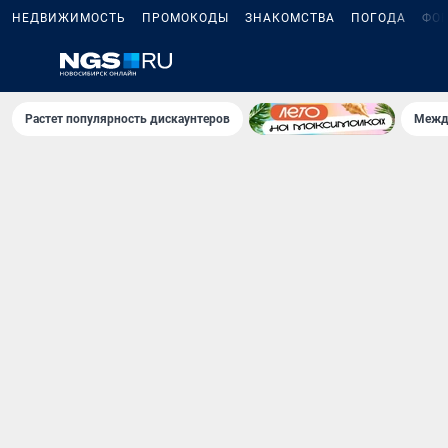
НЕДВИЖИМОСТЬ
ПРОМОКОДЫ
ЗНАКОМСТВА
ПОГОДА
ФО
Растет популярность дискаунтеров
Межд