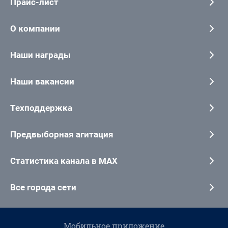
Прайс-лист
О компании
Наши награды
Наши вакансии
Техподдержка
Предвыборная агитация
Статистика канала в MAX
Все города сети
Мобильное приложение