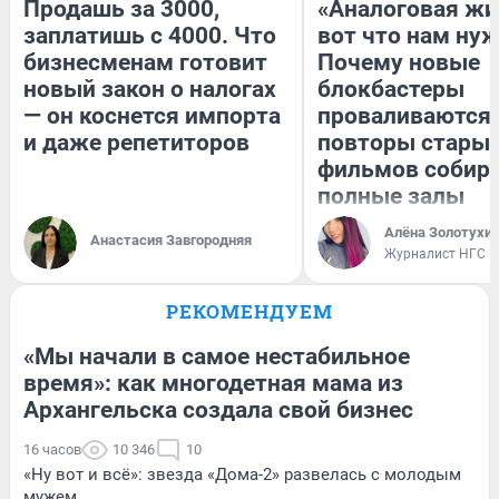
Продашь за 3000,
«Аналоговая жи
заплатишь с 4000. Что
вот что нам нуж
бизнесменам готовит
Почему новые
новый закон о налогах
блокбастеры
— он коснется импорта
проваливаются,
и даже репетиторов
повторы стары
фильмов собир
полные залы
Алёна Золотухи
Анастасия Завгородняя
Журналист НГС
РЕКОМЕНДУЕМ
«Мы начали в самое нестабильное
время»: как многодетная мама из
Архангельска создала свой бизнес
16 часов
10 346
10
«Ну вот и всё»: звезда «Дома-2» развелась с молодым
мужем