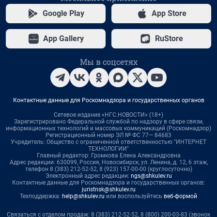
Google Play
App Store
App Gallery
RuStore
Мы в соцсетях
Контактные данные для Роскомнадзора и государственных органов
Сетевое издание «НГС.НОВОСТИ» (18+)
Зарегистрировано Федеральной службой по надзору в сфере связи,
информационных технологий и массовых коммуникаций (Роскомнадзор)
Регистрационный номер ЭЛ № ФС 77— 84683
Учредитель: Общество с ограниченной ответственностью "ИНТЕРНЕТ
ТЕХНОЛОГИИ"
Главный редактор: Громкова Елена Александровна
Адрес редакции: 630099, Россия, Новосибирск, ул. Ленина, д. 12, 6 этаж,
телефон 8 (383) 212-52-52, 8 (923) 157-00-00 (круглосуточно)
Электронный адрес редакции:
ngs@shkulev.ru
Контактные данные для Роскомнадзора и государственных органов:
juristnsk@shkulev.ru
Техподдержка:
help@shkulev.ru
или воспользуйтесь
веб-формой
Связаться с отделом продаж: 8 (383) 212-52-52, 8 (800) 200-03-83 (звонок