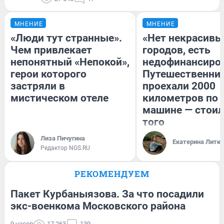
МНЕНИЕ
МНЕНИЕ
«Люди тут странные».
«Нет некрасивы
Чем привлекает
городов, есть
непонятный «Непокой»,
недофинансиро
герои которого
Путешественни
застряли в
проехали 2000
мистическом отеле
километров по 
машине — стоил
того
Лиза Пичугина
Екатерина Литк
Редактор NGS.RU
РЕКОМЕНДУЕМ
Пакет Курбаныязова. За что посадили
экс-военкома Московского района
9 часов
17 263
139