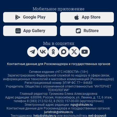
Мобильное приложение
Google Play
App Store
App Gallery
RuStore
Мы в соцсетях
Контактные данные для Роскомнадзора и государственных органов
Сетевое издание «НГС.НОВОСТИ» (18+)
Зарегистрировано Федеральной службой по надзору в сфере связи,
информационных технологий и массовых коммуникаций (Роскомнадзор)
Регистрационный номер ЭЛ № ФС 77— 84683
Учредитель: Общество с ограниченной ответственностью "ИНТЕРНЕТ
ТЕХНОЛОГИИ"
Главный редактор: Громкова Елена Александровна
Адрес редакции: 630099, Россия, Новосибирск, ул. Ленина, д. 12, 6 этаж,
телефон 8 (383) 212-52-52, 8 (923) 157-00-00 (круглосуточно)
Электронный адрес редакции:
ngs@shkulev.ru
Контактные данные для Роскомнадзора и государственных органов:
juristnsk@shkulev.ru
Техподдержка:
help@shkulev.ru
или воспользуйтесь
веб-формой