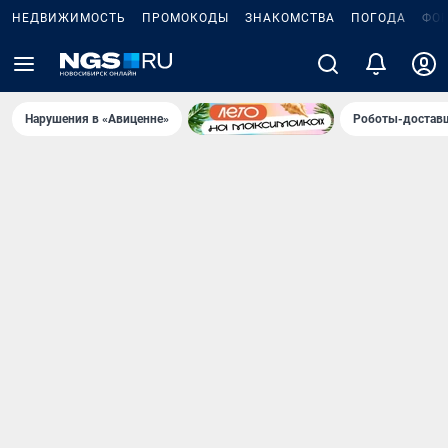
НЕДВИЖИМОСТЬ
ПРОМОКОДЫ
ЗНАКОМСТВА
ПОГОДА
ФО
Нарушения в «Авиценне»
Роботы-доставщ