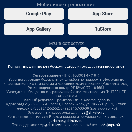
Мобильное приложение
Google Play
App Store
App Gallery
RuStore
Мы в соцсетях
Контактные данные для Роскомнадзора и государственных органов
Сетевое издание «НГС.НОВОСТИ» (18+)
Зарегистрировано Федеральной службой по надзору в сфере связи,
информационных технологий и массовых коммуникаций (Роскомнадзор)
Регистрационный номер ЭЛ № ФС 77— 84683
Учредитель: Общество с ограниченной ответственностью "ИНТЕРНЕТ
ТЕХНОЛОГИИ"
Главный редактор: Громкова Елена Александровна
Адрес редакции: 630099, Россия, Новосибирск, ул. Ленина, д. 12, 6 этаж,
телефон 8 (383) 212-52-52, 8 (923) 157-00-00 (круглосуточно)
Электронный адрес редакции:
ngs@shkulev.ru
Контактные данные для Роскомнадзора и государственных органов:
juristnsk@shkulev.ru
Техподдержка:
help@shkulev.ru
или воспользуйтесь
веб-формой