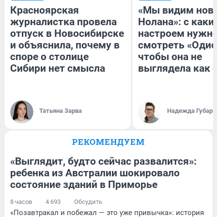
Красноярская
«Мы видим нов
журналистка провела
Нолана»: с каки
отпуск в Новосибирске
настроем нужн
и объяснила, почему в
смотреть «Одис
споре о столице
чтобы она не
Сибири нет смысла
выглядела как 
Татьяна Зарва
Надежда Губарь
РЕКОМЕНДУЕМ
«Выглядит, будто сейчас развалится»:
ребенка из Австралии шокировало
состояние зданий в Приморье
8 часов
4 693
Обсудить
«Позавтракал и побежал — это уже привычка»: история