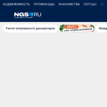
НЕДВИЖИМОСТЬ
ПРОМОКОДЫ
ЗНАКОМСТВА
ПОГОДА
ФО
Растет популярность дискаунтеров
Межд