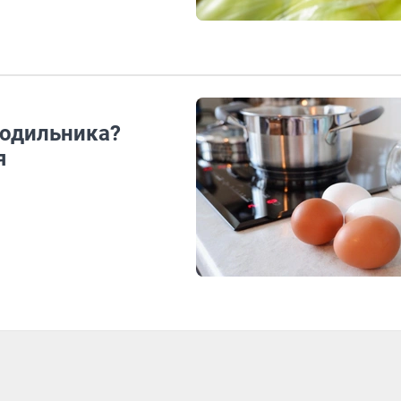
лодильника?
я