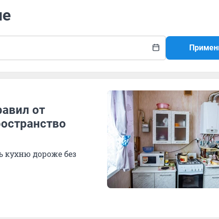
ие
Примен
равил от
ространство
ь кухню дороже без