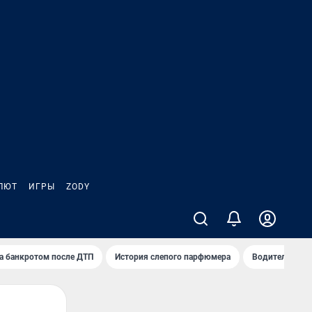
ЛЮТ
ИГРЫ
ZODY
а банкротом после ДТП
История слепого парфюмера
Водители пер