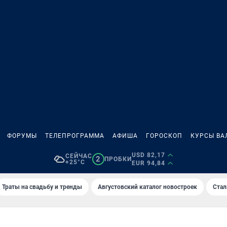
ФОРУМЫ
ТЕЛЕПРОГРАММА
АФИША
ГОРОСКОП
КУРСЫ ВА
USD 82,17
СЕЙЧАС
2
ПРОБКИ
+25°C
EUR 94,84
Траты на свадьбу и тренды
Августовский каталог новостроек
Стал