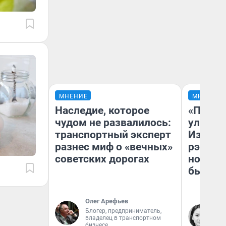
МНЕНИЕ
МНЕНИЕ
Наследие, которое
«Почем
чудом не развалилось:
улыбае
транспортный эксперт
Извест
разнес миф о «вечных»
рэпер 
советских дорогах
новоси
было
Олег Арефьев
Блогер, предприниматель,
Ни
владелец в транспортном
Жу
бизнесе