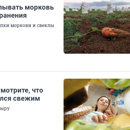
апывать морковь
хранения
опки моркови и свеклы
мотрите, что
ался свежим
сыру