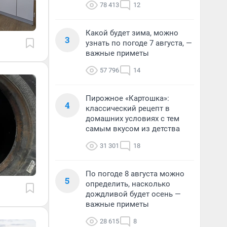
78 413
12
Какой будет зима, можно
3
узнать по погоде 7 августа, —
важные приметы
57 796
14
Пирожное «Картошка»:
4
классический рецепт в
домашних условиях с тем
самым вкусом из детства
31 301
18
По погоде 8 августа можно
5
определить, насколько
дождливой будет осень —
важные приметы
28 615
8