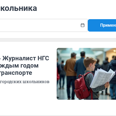
школьника
Примен
» Журналист НГС
каждым годом
транспорте
 городских школьников