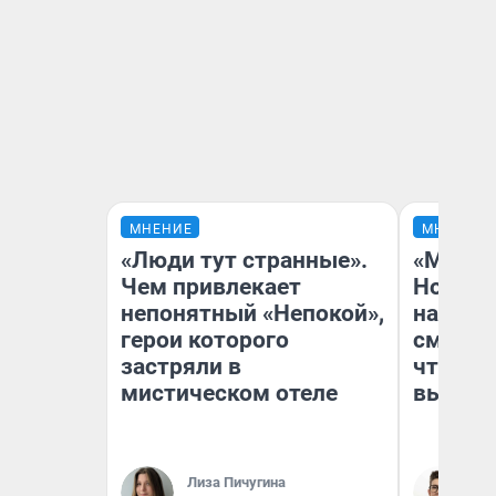
МНЕНИЕ
МНЕНИЕ
«Люди тут странные».
«Мы ви
Чем привлекает
Нолана
непонятный «Непокой»,
настро
герои которого
смотре
застряли в
чтобы 
мистическом отеле
выгляд
Лиза Пичугина
На