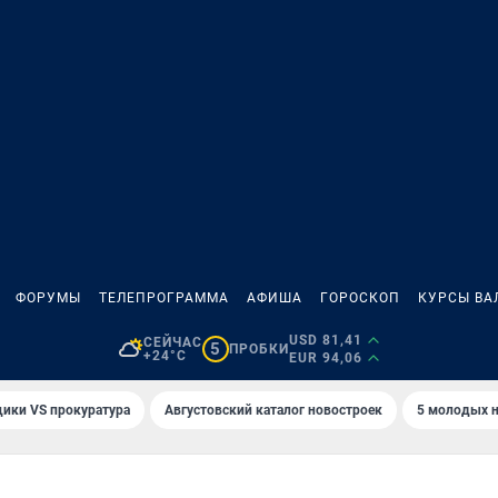
ФОРУМЫ
ТЕЛЕПРОГРАММА
АФИША
ГОРОСКОП
КУРСЫ ВА
USD 81,41
СЕЙЧАС
5
ПРОБКИ
+24°C
EUR 94,06
ики VS прокуратура
Августовский каталог новостроек
5 молодых н