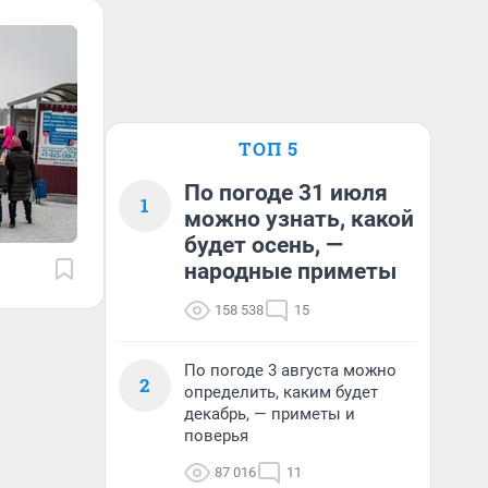
ТОП 5
По погоде 31 июля
1
можно узнать, какой
будет осень, —
народные приметы
158 538
15
По погоде 3 августа можно
2
определить, каким будет
декабрь, — приметы и
поверья
87 016
11