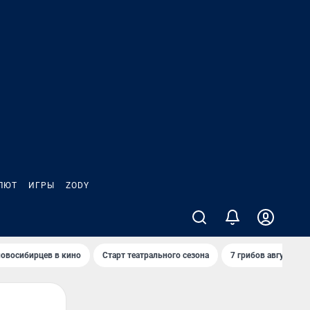
ЛЮТ
ИГРЫ
ZODY
овосибирцев в кино
Старт театрального сезона
7 грибов августа