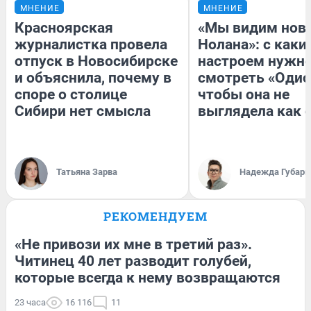
МНЕНИЕ
МНЕНИЕ
Красноярская
«Мы видим нов
журналистка провела
Нолана»: с каки
отпуск в Новосибирске
настроем нужн
и объяснила, почему в
смотреть «Одис
споре о столице
чтобы она не
Сибири нет смысла
выглядела как 
Татьяна Зарва
Надежда Губарь
РЕКОМЕНДУЕМ
«Не привози их мне в третий раз».
Читинец 40 лет разводит голубей,
которые всегда к нему возвращаются
23 часа
16 116
11