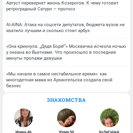
Август перевернет жизнь Козерогов. К чему готовит
ретроградный Сатурн — прогноз
AI-AINA: Атака на соцсети депутатов, бюджета вузов не
хватило лучшим и сколько стоит арбуз
«Она крикнула: „Дядя Боря!“» Москвичка исчезла ночью
у океана во Вьетнаме. Что произошло в последние
минуты пропажи девушки
«Мы начали в самое нестабильное время»: как
многодетная мама из Архангельска создала свой
бизнес
ЗНАКОМСТВА
Ирина
,
46
Юлия
,
50
ХуЛиГаНкА
,