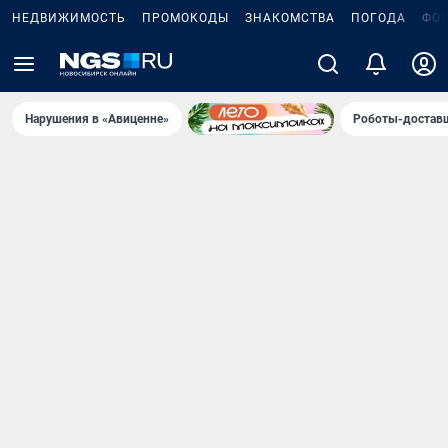
НЕДВИЖИМОСТЬ
ПРОМОКОДЫ
ЗНАКОМСТВА
ПОГОДА
ФО
Нарушения в «Авиценне»
Роботы-доставщ