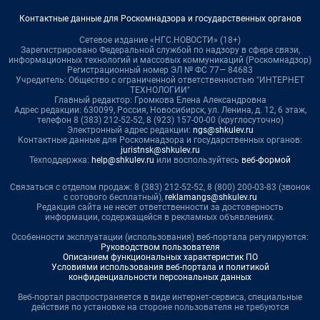
Контактные данные для Роскомнадзора и государственных органов
Сетевое издание «НГС.НОВОСТИ» (18+)
Зарегистрировано Федеральной службой по надзору в сфере связи,
информационных технологий и массовых коммуникаций (Роскомнадзор)
Регистрационный номер ЭЛ № ФС 77— 84683
Учредитель: Общество с ограниченной ответственностью "ИНТЕРНЕТ
ТЕХНОЛОГИИ"
Главный редактор: Громкова Елена Александровна
Адрес редакции: 630099, Россия, Новосибирск, ул. Ленина, д. 12, 6 этаж,
телефон 8 (383) 212-52-52, 8 (923) 157-00-00 (круглосуточно)
Электронный адрес редакции:
ngs@shkulev.ru
Контактные данные для Роскомнадзора и государственных органов:
juristnsk@shkulev.ru
Техподдержка:
help@shkulev.ru
или воспользуйтесь
веб-формой
Связаться с отделом продаж: 8 (383) 212-52-52, 8 (800) 200-03-83 (звонок
с сотового бесплатный),
reklamangs@shkulev.ru
Редакция сайта не несет ответственности за достоверность
информации, содержащейся в рекламных объявлениях.
Особенности эксплуатации (использования) веб-портала регулируются:
Руководством пользователя
Описанием функциональных характеристик ПО
Условиями использования веб-портала и политикой
конфиденциальности персональных данных
Веб-портал распространяется в виде интернет-сервиса, специальные
действия по установке на стороне пользователя не требуются