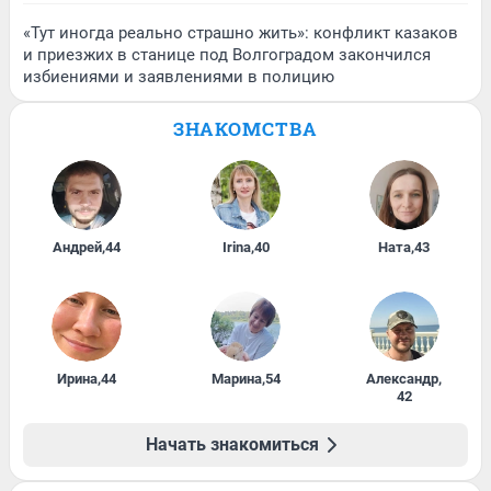
«Тут иногда реально страшно жить»: конфликт казаков
и приезжих в станице под Волгоградом закончился
избиениями и заявлениями в полицию
ЗНАКОМСТВА
Андрей
,
44
Irina
,
40
Ната
,
43
Ирина
,
44
Марина
,
54
Александр
,
42
Начать знакомиться