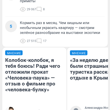
приметы
29 067
8
Кормить раз в месяц. Чем хищным или
5
необычным украсить квартиру — смотрим
зелёное разнообразие на выставке экзотики
27 515
17
МНЕНИЕ
МНЕНИЕ
Колобок-колобок, я
«За неделю две
тебя боюсь! Ради чего
были страшные
отложили прокат
туристка расска
«Человека-паука» —
отдыхе в Крым
отзыв о фильме про
«человека-булку»
Александра Исм