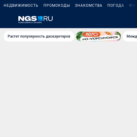
НЕДВИЖИМОСТЬ
ПРОМОКОДЫ
ЗНАКОМСТВА
ПОГОДА
ФО
Растет популярность дискаунтеров
Межд