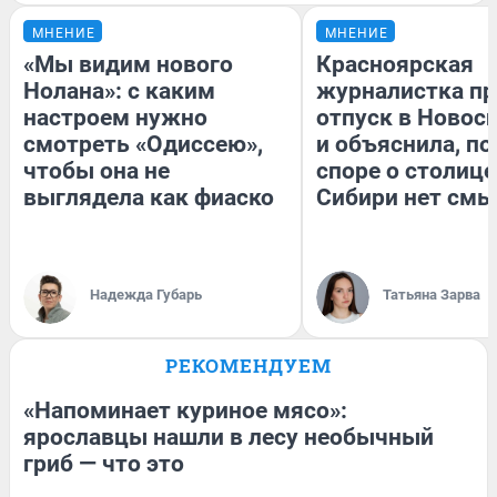
МНЕНИЕ
МНЕНИЕ
«Мы видим нового
Красноярская
Нолана»: с каким
журналистка пр
настроем нужно
отпуск в Новос
смотреть «Одиссею»,
и объяснила, по
чтобы она не
споре о столице
выглядела как фиаско
Сибири нет смы
Надежда Губарь
Татьяна Зарва
РЕКОМЕНДУЕМ
«Напоминает куриное мясо»:
ярославцы нашли в лесу необычный
гриб — что это