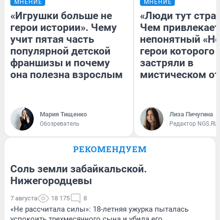
МНЕНИЕ
МНЕНИЕ
«Игрушки больше не
«Люди тут стра
герои истории». Чему
Чем привлекает
учит пятая часть
непонятный «Не
популярной детской
герои которого
франшизы и почему
застряли в
она полезна взрослым
мистическом от
Мария Тищенко
Лиза Пичугина
Обозреватель
Редактор NGS.RU
РЕКОМЕНДУЕМ
Соль земли забайкальской.
Нижегородцевы
7 августа
18 175
8
«Не рассчитала силы»: 18-летняя ужурка пыталась
успокоить трехмесячного сына и убила его