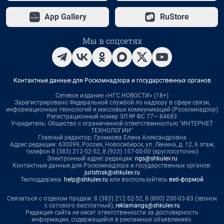
App Gallery
RuStore
Мы в соцсетях
Контактные данные для Роскомнадзора и государственных органов
Сетевое издание «НГС.НОВОСТИ» (18+)
Зарегистрировано Федеральной службой по надзору в сфере связи,
информационных технологий и массовых коммуникаций (Роскомнадзор)
Регистрационный номер ЭЛ № ФС 77— 84683
Учредитель: Общество с ограниченной ответственностью "ИНТЕРНЕТ
ТЕХНОЛОГИИ"
Главный редактор: Громкова Елена Александровна
Адрес редакции: 630099, Россия, Новосибирск, ул. Ленина, д. 12, 6 этаж,
телефон 8 (383) 212-52-52, 8 (923) 157-00-00 (круглосуточно)
Электронный адрес редакции:
ngs@shkulev.ru
Контактные данные для Роскомнадзора и государственных органов:
juristnsk@shkulev.ru
Техподдержка:
help@shkulev.ru
или воспользуйтесь
веб-формой
Связаться с отделом продаж: 8 (383) 212-52-52, 8 (800) 200-03-83 (звонок
с сотового бесплатный),
reklamangs@shkulev.ru
Редакция сайта не несет ответственности за достоверность
информации, содержащейся в рекламных объявлениях.