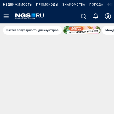
НЕДВИЖИМОСТЬ
ПРОМОКОДЫ
ЗНАКОМСТВА
ПОГОДА
ФО
Растет популярность дискаунтеров
Межд