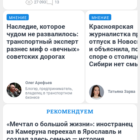
27 093
13
МНЕНИЕ
МНЕНИЕ
Наследие, которое
Красноярская
чудом не развалилось:
журналистка пр
транспортный эксперт
отпуск в Новос
разнес миф о «вечных»
и объяснила, по
советских дорогах
споре о столице
Сибири нет смы
Олег Арефьев
Блогер, предприниматель,
Татьяна Зарва
владелец в транспортном
бизнесе
РЕКОМЕНДУЕМ
«Мечтал о большой жизни»: иностранец
из Камеруна переехал в Ярославль и
создал здесь семью — история