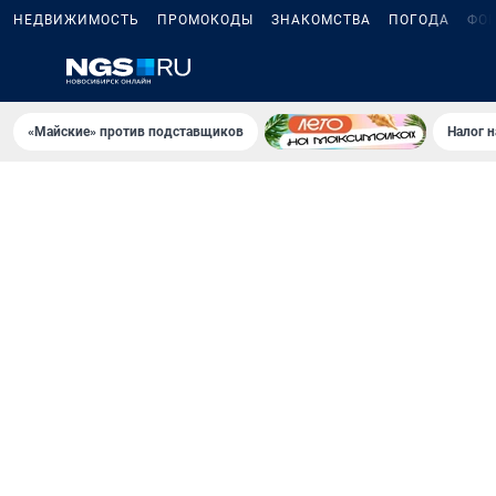
НЕДВИЖИМОСТЬ
ПРОМОКОДЫ
ЗНАКОМСТВА
ПОГОДА
ФО
«Майские» против подставщиков
Налог 