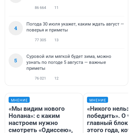
86 664
11
Погода 30 июля укажет, каким ждать август —
4
поверья и приметы
77 305
13
Суровой или мягкой будет зима, можно
5
узнать по погоде 5 августа — важные
приметы
76 021
12
МНЕНИЕ
МНЕНИЕ
«Мы видим нового
«Никого нельз
Нолана»: с каким
победить». О ч
настроем нужно
главный блокб
смотреть «Одиссею»,
этого года, ко