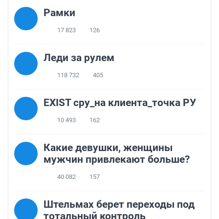
Рамки
17 823
126
Леди за рулем
118 732
405
EXIST сру_на клиента_точка РУ
10 493
162
Какие девушки, женщины
мужчин привлекают больше?
40 082
157
Штельмах берет переходы под
тотальный контроль