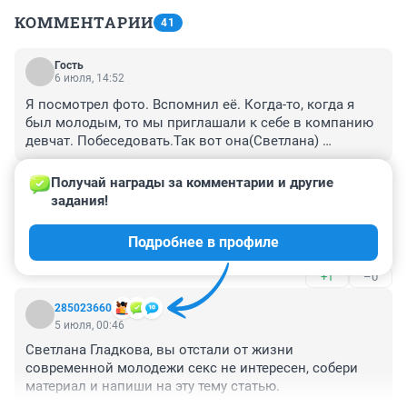
КОММЕНТАРИИ
41
Гость
6 июля, 14:52
Я посмотрел фото. Вспомнил её. Когда-то, когда я 
был молодым, то мы приглашали к себе в компанию 
девчат. Побеседовать.Так вот она(Светлана) 
проявила себя как "собеседница" с наименьшим 
+0
–0
уровнем социальной ответственности! Такие весчи 
Получай награды за комментарии и другие 
вытворяла! Что сразу на троих одновременно 
задания!
Гость
хватило!
5 июля, 20:38
Подробнее в профиле
У Светы это видать больная тема.
+1
–0
285023660
5 июля, 00:46
Светлана Гладкова, вы отстали от жизни 
современной молодежи секс не интересен, собери 
материал и напиши на эту тему статью.