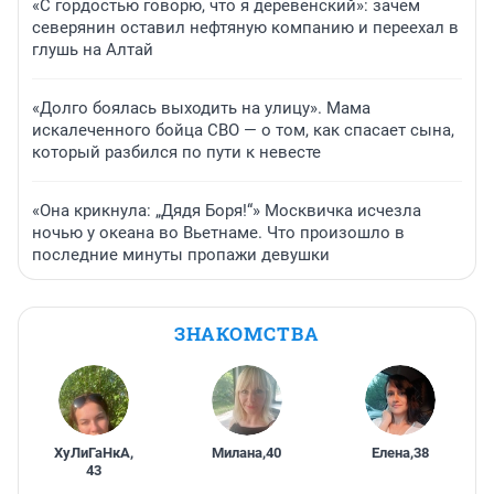
«С гордостью говорю, что я деревенский»: зачем
северянин оставил нефтяную компанию и переехал в
глушь на Алтай
«Долго боялась выходить на улицу». Мама
искалеченного бойца СВО — о том, как спасает сына,
который разбился по пути к невесте
«Она крикнула: „Дядя Боря!“» Москвичка исчезла
ночью у океана во Вьетнаме. Что произошло в
последние минуты пропажи девушки
ЗНАКОМСТВА
ХуЛиГаНкА
,
Милана
,
40
Елена
,
38
43