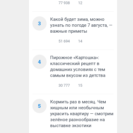
77 938
12
Какой будет зима, можно
3
узнать по погоде 7 августа, —
важные приметы
51 694
14
Пирожное «Картошка»:
4
классический рецепт в
домашних условиях с тем
самым вкусом из детства
30 777
15
Кормить раз в месяц. Чем
5
хищным или необычным
украсить квартиру — смотрим
зелёное разнообразие на
выставке экзотики