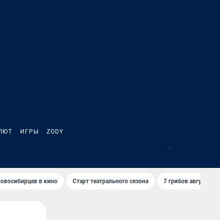
ЛЮТ
ИГРЫ
ZODY
5
овосибирцев в кино
Старт театрального сезона
7 грибов августа