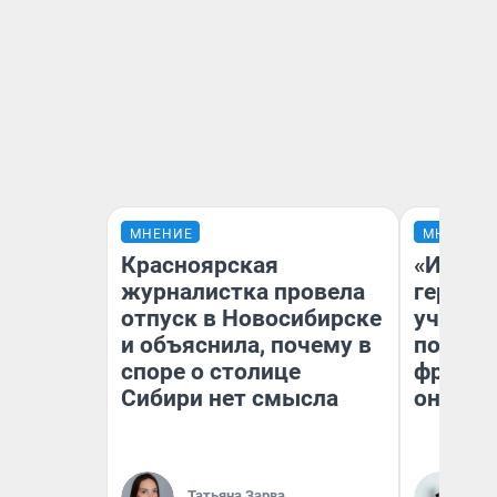
МНЕНИЕ
МНЕНИЕ
Красноярская
«Игруш
журналистка провела
герои 
отпуск в Новосибирске
учит пя
и объяснила, почему в
популя
споре о столице
франши
Сибири нет смысла
она по
Ма
Татьяна Зарва