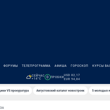
ФОРУМЫ
ТЕЛЕПРОГРАММА
АФИША
ГОРОСКОП
КУРСЫ ВА
USD 82,17
СЕЙЧАС
0
ПРОБКИ
+14°C
EUR 94,84
ики VS прокуратура
Августовский каталог новостроек
5 молодых н
ЗА