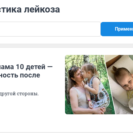
стика лейкоза
Примен
ама 10 детей —
ность после
 другой стороны.