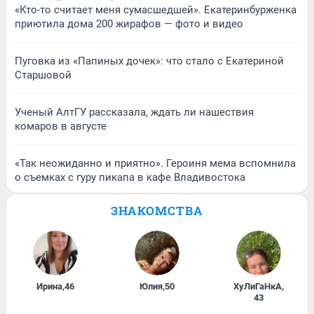
«Кто-то считает меня сумасшедшей». Екатеринбурженка
приютила дома 200 жирафов — фото и видео
Пуговка из «Папиных дочек»: что стало с Екатериной
Старшовой
Ученый АлтГУ рассказала, ждать ли нашествия
комаров в августе
«Так неожиданно и приятно». Героиня мема вспомнила
о съемках с гуру пикапа в кафе Владивостока
ЗНАКОМСТВА
Ирина
,
46
Юлия
,
50
ХуЛиГаНкА
,
43