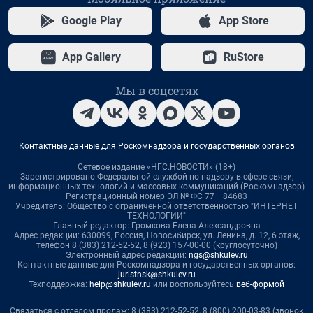
Google Play
App Store
App Gallery
RuStore
Мы в соцсетях
Контактные данные для Роскомнадзора и государственных органов
Сетевое издание «НГС.НОВОСТИ» (18+)
Зарегистрировано Федеральной службой по надзору в сфере связи,
информационных технологий и массовых коммуникаций (Роскомнадзор)
Регистрационный номер ЭЛ № ФС 77— 84683
Учредитель: Общество с ограниченной ответственностью "ИНТЕРНЕТ
ТЕХНОЛОГИИ"
Главный редактор: Громкова Елена Александровна
Адрес редакции: 630099, Россия, Новосибирск, ул. Ленина, д. 12, 6 этаж,
телефон 8 (383) 212-52-52, 8 (923) 157-00-00 (круглосуточно)
Электронный адрес редакции:
ngs@shkulev.ru
Контактные данные для Роскомнадзора и государственных органов:
juristnsk@shkulev.ru
Техподдержка:
help@shkulev.ru
или воспользуйтесь
веб-формой
Связаться с отделом продаж: 8 (383) 212-52-52, 8 (800) 200-03-83 (звонок