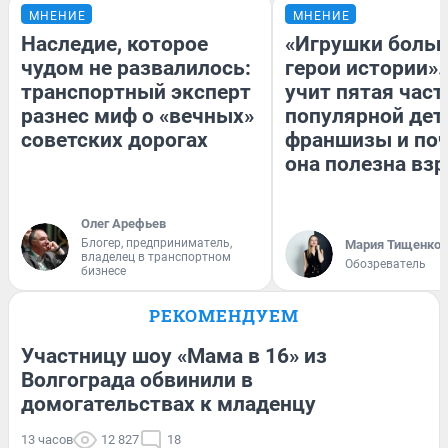
МНЕНИЕ
МНЕНИЕ
Наследие, которое
«Игрушки больш
чудом не развалилось:
герои истории».
транспортный эксперт
учит пятая част
разнес миф о «вечных»
популярной дет
советских дорогах
франшизы и по
она полезна вз
Олег Арефьев
Блогер, предприниматель,
Мария Тищенко
владелец в транспортном
Обозреватель
бизнесе
РЕКОМЕНДУЕМ
Участницу шоу «Мама в 16» из
Волгограда обвинили в
домогательствах к младенцу
13 часов
12 827
18