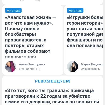
МНЕНИЕ
МНЕНИЕ
«Аналоговая жизнь —
«Игрушки больш
вот что нам нужно».
герои истории».
Почему новые
учит пятая част
блокбастеры
популярной дет
проваливаются, а
франшизы и по
повторы старых
она полезна вз
фильмов собирают
полные залы
Алёна Золотухина
Мария Тищенко
Журналист НГС
Обозреватель
РЕКОМЕНДУЕМ
«Это тот, кого ты травила»: прикамца
приговорили к 22 годам за убийство
семьи его девушки, сейчас он звонит ей