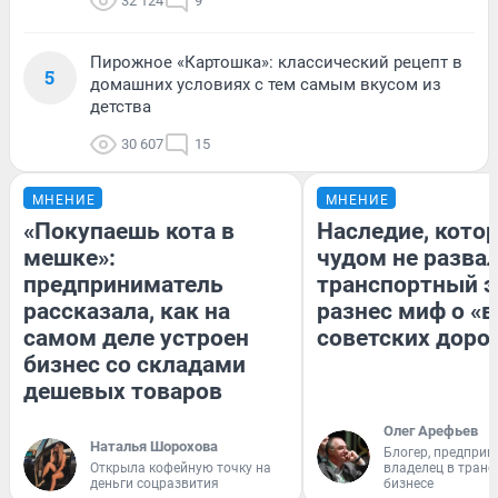
32 124
9
Пирожное «Картошка»: классический рецепт в
5
домашних условиях с тем самым вкусом из
детства
30 607
15
МНЕНИЕ
МНЕНИЕ
«Покупаешь кота в
Наследие, кото
мешке»:
чудом не разва
предприниматель
транспортный э
рассказала, как на
разнес миф о «
самом деле устроен
советских доро
бизнес со складами
дешевых товаров
Олег Арефьев
Наталья Шорохова
Блогер, предприн
Открыла кофейную точку на
владелец в тран
деньги соцразвития
бизнесе