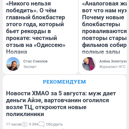
«Никого нельзя
«Аналоговая жи
победить». О чём
вот что нам нуж
главный блокбастер
Почему новые
этого года, который
блокбастеры
бьет рекорды в
проваливаются,
прокате: честный
повторы стары
отзыв на «Одиссею»
фильмов собир
Нолана
полные залы
Стас Соколов
Алёна Золотухи
Эксперт
Журналист НГС
РЕКОМЕНДУЕМ
Новости ХМАО за 5 августа: муж дает
деньги Айзе, вартовчанин оголился
возле ТЦ, откроются новые
поликлиники
17 часов
9 394
Обсудить