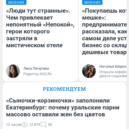
МНЕНИЕ
МНЕНИЕ
«Люди тут странные».
«Покупаешь кот
Чем привлекает
мешке»:
непонятный «Непокой»,
предпринимате
герои которого
рассказала, как
застряли в
самом деле уст
мистическом отеле
бизнес со скла
дешевых товар
Наталья Шорохо
Лиза Пичугина
Открыла кофейну
Редактор NGS.RU
деньги соцразви
РЕКОМЕНДУЕМ
«Сыночки-корзиночки» заполонили
Екатеринбург: почему уральские парни
массово оставили жен без цветов
12 часов
12 874
80