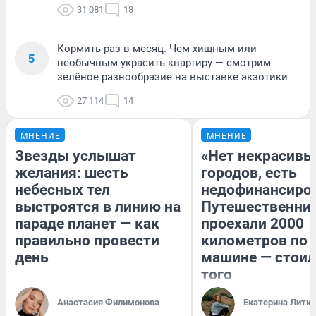
31 081
18
Кормить раз в месяц. Чем хищным или
5
необычным украсить квартиру — смотрим
зелёное разнообразие на выставке экзотики
27 114
14
МНЕНИЕ
МНЕНИЕ
Звезды услышат
«Нет некрасивы
желания: шесть
городов, есть
небесных тел
недофинансиро
выстроятся в линию на
Путешественни
параде планет — как
проехали 2000
правильно провести
километров по 
день
машине — стоил
того
Анастасия Филимонова
Екатерина Литк