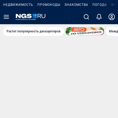
НЕДВИЖИМОСТЬ
ПРОМОКОДЫ
ЗНАКОМСТВА
ПОГОДА
ФО
Растет популярность дискаунтеров
Межд