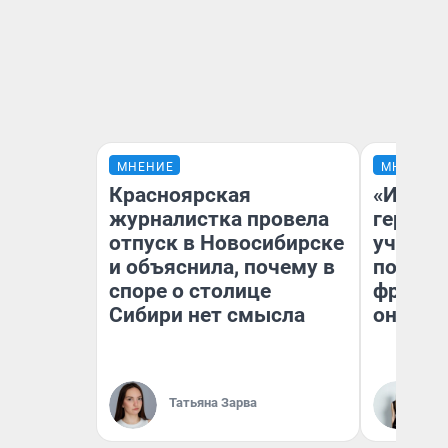
МНЕНИЕ
МНЕНИЕ
Красноярская
«Игруш
журналистка провела
герои 
отпуск в Новосибирске
учит пя
и объяснила, почему в
популя
споре о столице
франши
Сибири нет смысла
она по
Ма
Татьяна Зарва
Об