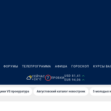
ФОРУМЫ
ТЕЛЕПРОГРАММА
АФИША
ГОРОСКОП
КУРСЫ ВА
USD 81,41
СЕЙЧАС
7
ПРОБКИ
+24°C
EUR 94,06
ики VS прокуратура
Августовский каталог новостроек
5 молодых н