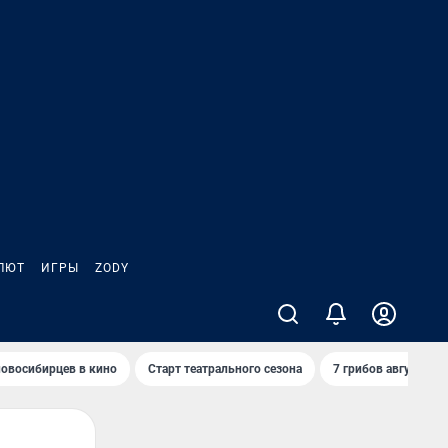
ЛЮТ
ИГРЫ
ZODY
овосибирцев в кино
Старт театрального сезона
7 грибов августа