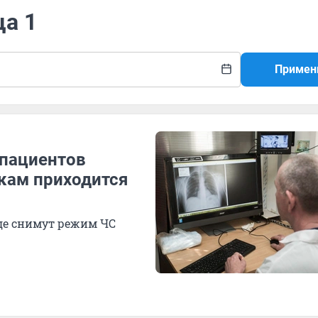
ца 1
Примен
 пациентов
икам приходится
оде снимут режим ЧС