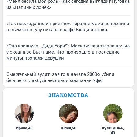
«Меня бесила моя роль»: как сегодня выглядит Пуговка
из «Папиных дочек»
«Так неожиданно и приятно». Героиня мема вспомнила
о съемках с гуру пикапа в кафе Владивостока
«Она крикнула: „Дядя Боря!“» Москвичка исчезла ночью
у океана во Вьетнаме. Что произошло в последние
минуты пропажи девушки
Смертельный аудит: за что в начале 2000-х убили
бывшего главбуха нефтяной компании Уфы
ЗНАКОМСТВА
Ирина
,
46
Юлия
,
50
ХуЛиГаНкА
,
43