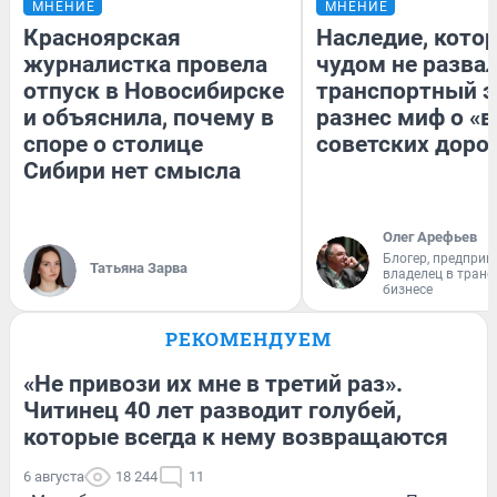
МНЕНИЕ
МНЕНИЕ
Красноярская
Наследие, кото
журналистка провела
чудом не разва
отпуск в Новосибирске
транспортный э
и объяснила, почему в
разнес миф о «
споре о столице
советских доро
Сибири нет смысла
Олег Арефьев
Блогер, предприн
Татьяна Зарва
владелец в тран
бизнесе
РЕКОМЕНДУЕМ
«Не привози их мне в третий раз».
Читинец 40 лет разводит голубей,
которые всегда к нему возвращаются
6 августа
18 244
11