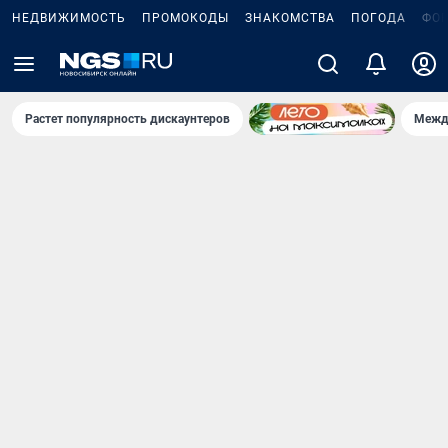
НЕДВИЖИМОСТЬ
ПРОМОКОДЫ
ЗНАКОМСТВА
ПОГОДА
ФО
Растет популярность дискаунтеров
Межд