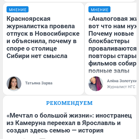
МНЕНИЕ
МНЕНИЕ
Красноярская
«Аналоговая жи
журналистка провела
вот что нам нуж
отпуск в Новосибирске
Почему новые
и объяснила, почему в
блокбастеры
споре о столице
проваливаются,
Сибири нет смысла
повторы стары
фильмов собир
полные залы
Алёна Золотухи
Татьяна Зарва
Журналист НГС
РЕКОМЕНДУЕМ
«Мечтал о большой жизни»: иностранец
из Камеруна переехал в Ярославль и
создал здесь семью — история