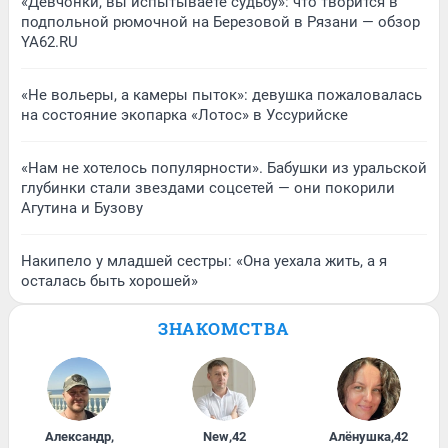
«Девчонки, вы испытываете судьбу»: что творится в
подпольной рюмочной на Березовой в Рязани — обзор
YA62.RU
«Не вольеры, а камеры пыток»: девушка пожаловалась
на состояние экопарка «Лотос» в Уссурийске
«Нам не хотелось популярности». Бабушки из уральской
глубинки стали звездами соцсетей — они покорили
Агутина и Бузову
Накипело у младшей сестры: «Она уехала жить, а я
осталась быть хорошей»
ЗНАКОМСТВА
Александр
,
New
,
42
Алёнушка
,
42