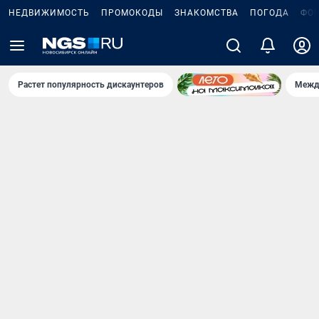
НЕДВИЖИМОСТЬ
ПРОМОКОДЫ
ЗНАКОМСТВА
ПОГОДА
ФО
Растет популярность дискаунтеров
Межд