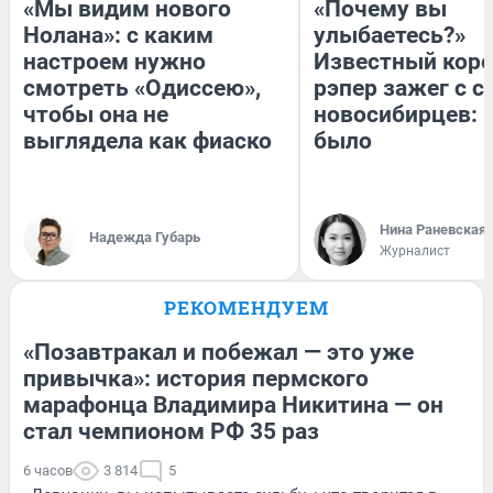
«Мы видим нового
«Почему вы
Нолана»: с каким
улыбаетесь?»
настроем нужно
Известный кор
смотреть «Одиссею»,
рэпер зажег с 
чтобы она не
новосибирцев: к
выглядела как фиаско
было
Нина Раневская
Надежда Губарь
Журналист
РЕКОМЕНДУЕМ
«Позавтракал и побежал — это уже
привычка»: история пермского
марафонца Владимира Никитина — он
стал чемпионом РФ 35 раз
6 часов
3 814
5