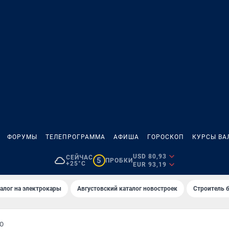
ФОРУМЫ
ТЕЛЕПРОГРАММА
АФИША
ГОРОСКОП
КУРСЫ ВА
USD 80,93
СЕЙЧАС
5
ПРОБКИ
+25°C
EUR 93,19
алог на электрокары
Августовский каталог новостроек
Строитель б
О