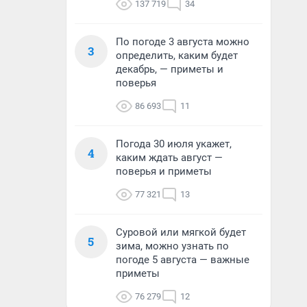
137 719
34
По погоде 3 августа можно
3
определить, каким будет
декабрь, — приметы и
поверья
86 693
11
Погода 30 июля укажет,
4
каким ждать август —
поверья и приметы
77 321
13
Суровой или мягкой будет
5
зима, можно узнать по
погоде 5 августа — важные
приметы
76 279
12