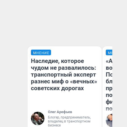
МНЕНИЕ
МНЕНИЕ
Наследие, которое
«Анало
чудом не развалилось:
вот чт
транспортный эксперт
Почему
разнес миф о «вечных»
блокба
советских дорогах
провал
повтор
фильмо
полные
Олег Арефьев
Блогер, предприниматель,
Ал
владелец в транспортном
Жу
бизнесе