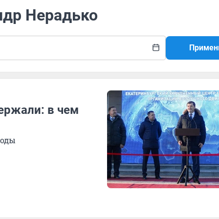
ндр Нерадько
Примен
ержали: в чем
боды