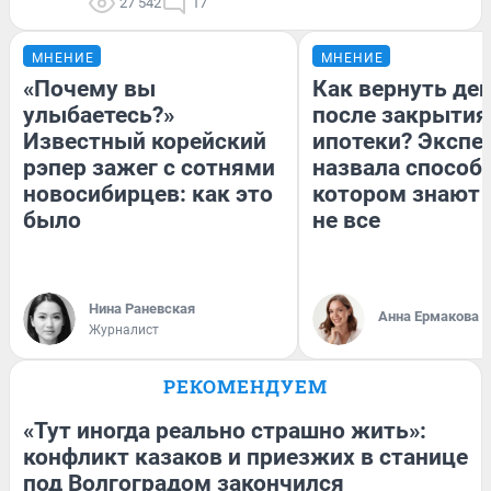
27 542
17
МНЕНИЕ
МНЕНИЕ
«Почему вы
Как вернуть де
улыбаетесь?»
после закрытия
Известный корейский
ипотеки? Экспе
рэпер зажег с сотнями
назвала способ,
новосибирцев: как это
котором знают 
было
не все
Нина Раневская
Анна Ермакова
Журналист
РЕКОМЕНДУЕМ
«Тут иногда реально страшно жить»:
конфликт казаков и приезжих в станице
под Волгоградом закончился