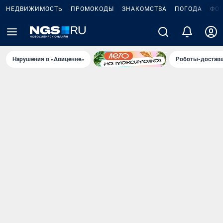
НЕДВИЖИМОСТЬ
ПРОМОКОДЫ
ЗНАКОМСТВА
ПОГОДА
ФО
Нарушения в «Авиценне»
Роботы-доставщ