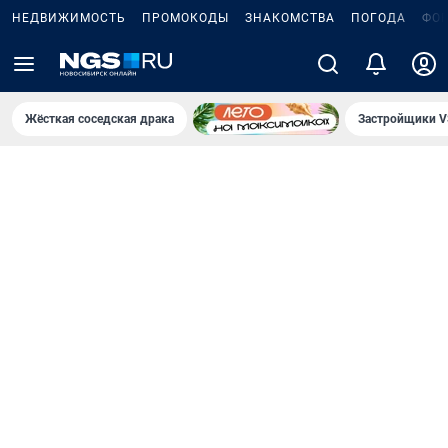
НЕДВИЖИМОСТЬ
ПРОМОКОДЫ
ЗНАКОМСТВА
ПОГОДА
ФО
Жёсткая соседская драка
Застройщики V