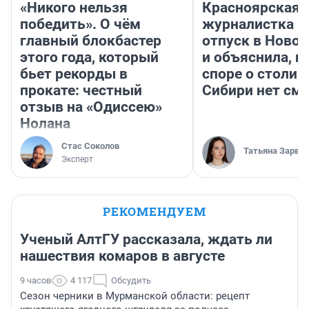
«Никого нельзя
Красноярская
победить». О чём
журналистка п
главный блокбастер
отпуск в Ново
этого года, который
и объяснила, п
бьет рекорды в
споре о столиц
прокате: честный
Сибири нет см
отзыв на «Одиссею»
Нолана
Стас Соколов
Татьяна Зарва
Эксперт
РЕКОМЕНДУЕМ
Ученый АлтГУ рассказала, ждать ли
нашествия комаров в августе
9 часов
4 117
Обсудить
Сезон черники в Мурманской области: рецепт