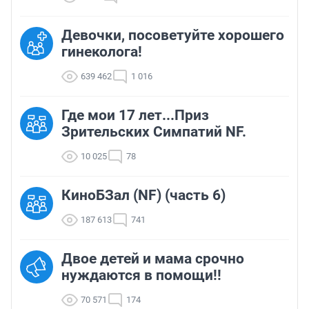
Девочки, посоветуйте хорошего
гинеколога!
639 462
1 016
Где мои 17 лет...Приз
Зрительских Симпатий NF.
10 025
78
КиноБЗал (NF) (часть 6)
187 613
741
Двое детей и мама срочно
нуждаются в помощи!!
70 571
174