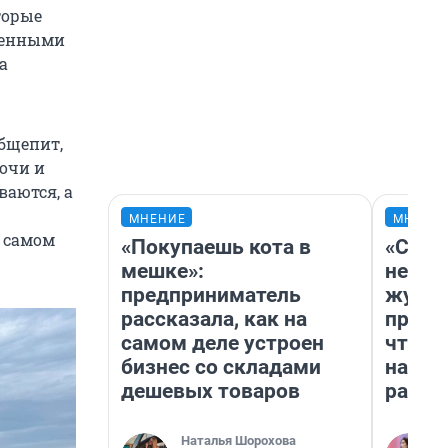
торые
зненными
а
общепит,
Сочи и
ваются, а
МНЕНИЕ
МНЕНИ
а самом
«Покупаешь кота в
«Сним
мешке»:
немед
предприниматель
журна
рассказала, как на
пришл
самом деле устроен
чтобы
бизнес со складами
на чт
дешевых товаров
ради 
Наталья Шорохова