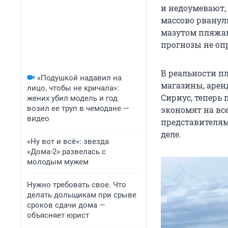
и недоумевают, 
массово рванул
мазутом пляжам
прогнозы не оп
В реальности пл
«Подушкой надавил на
магазины, арен
лицо, чтобы не кричала»:
Сириус, теперь
жених убил модель и год
возил ее труп в чемодане —
экономят на вс
видео
представителям
деле.
«Ну вот и всё»: звезда
«Дома-2» развелась с
молодым мужем
Нужно требовать свое. Что
делать дольщикам при срыве
сроков сдачи дома —
объясняет юрист