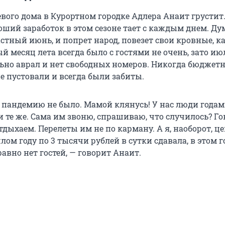
евого дома в Курортном городке Адлера Анаит грустит
оший заработок в этом сезоне тает с каждым днем. Ду
стный июнь, и попрет народ, повезет свои кровные, к
й месяц лета всегда было с гостями не очень, зато ию
льно аврал и нет свободных номеров. Никогда бюджет
е пустовали и всегда были забиты.
в пандемию не было. Мамой клянусь! У нас люди года
 те же. Сама им звоню, спрашиваю, что случилось? Го
тдыхаем. Перелеты им не по карману. А я, наоборот, ц
лом году по 3 тысячи рублей в сутки сдавала, в этом го
равно нет гостей, — говорит Анаит.