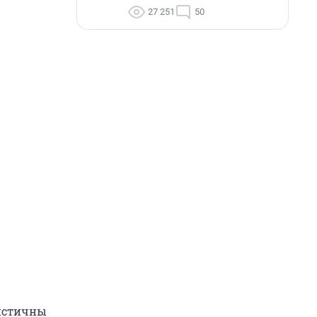
27 251
50
мистичны