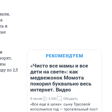
.
мали,
ак
ль и
ные
ми
РЕКОМЕНДУЕМ
ворят,
ены
«Чисто все мамы и все
ду по 2,5
дети на свете»: как
медвежонок Момота
покорил буквально весь
интернет. Видео
8 часов
3 320
Обсудить
«Все еще в шоке»: сыну Трусовой
исполнился год — трогательный пост