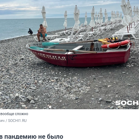
и вообще сложно
ич / SOCHI1.RU
 в пандемию не было