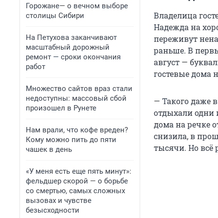
Горожане— о вечном выборе
Владелица гост
столицы Сибири
Надежда на хор
На Петухова заканчивают
переживут нена
масштабный дорожный
раньше. В первы
ремонт — сроки окончания
август — буква
работ
гостевые дома н
Множество сайтов враз стали
недоступны: массовый сбой
— Такого даже 
произошел в Рунете
отдыхали одни и
дома на речке о
Нам врали, что кофе вреден?
снизила, в прош
Кому можно пить до пяти
тысячи. Но всё 
чашек в день
«У меня есть еще пять минут»:
фельдшер скорой — о борьбе
со смертью, самых сложных
вызовах и чувстве
безысходности