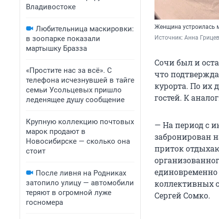
Владивостоке
Женщина устроилась 
Любительница маскировки:
в зоопарке показали
Источник: 
Анна Грицев
мартышку Бразза
Сочи был и ост
«Простите нас за всё». С
что подтвержда
телефона исчезнувшей в тайге
курорта. По их 
семьи Усольцевых пришло
гостей. К анал
леденящее душу сообщение
Крупную коллекцию почтовых
— На период с 
марок продают в
забронирован н
Новосибирске — сколько она
приток отдыха
стоит
организованног
единовременно 
После ливня на Родниках
затопило улицу — автомобили
коллективных с
теряют в огромной луже
Сергей Сомко.
госномера