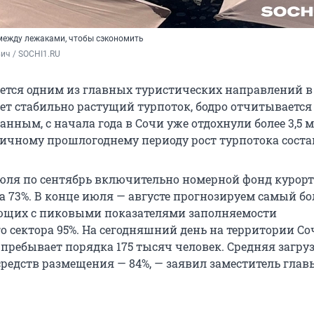
между лежаками, чтобы сэкономить
ич / SOCHI1.RU
ается одним из главных туристических направлений в 
ет стабильно растущий турпоток, бодро отчитывается
данным, с начала года в Сочи уже отдохнули более 3,5
огичному прошлогоднему периоду рост турпотока соста
июля по сентябрь включительно номерной фонд курорт
а 73%. В конце июля — августе прогнозируем самый б
ющих с пиковыми показателями заполняемости
о сектора 95%. На сегодняшний день на территории Со
пребывает порядка 175 тысяч человек. Средняя загру
редств размещения — 84%, — заявил заместитель глав