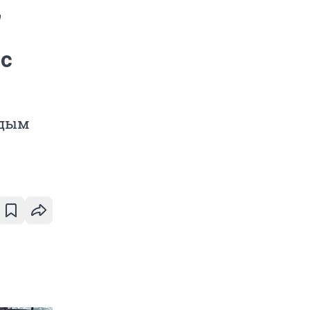
,
 с
ждым