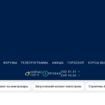
ФОРУМЫ
ТЕЛЕПРОГРАММА
АФИША
ГОРОСКОП
КУРСЫ ВА
USD 81,41
СЕЙЧАС
1
ПРОБКИ
+20°C
EUR 94,06
алог на электрокары
Августовский каталог новостроек
Строитель б