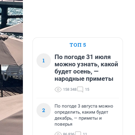
ТОП 5
По погоде 31 июля
1
можно узнать, какой
будет осень, —
народные приметы
158 348
15
По погоде 3 августа можно
2
определить, каким будет
декабрь, — приметы и
поверья
86 836
11