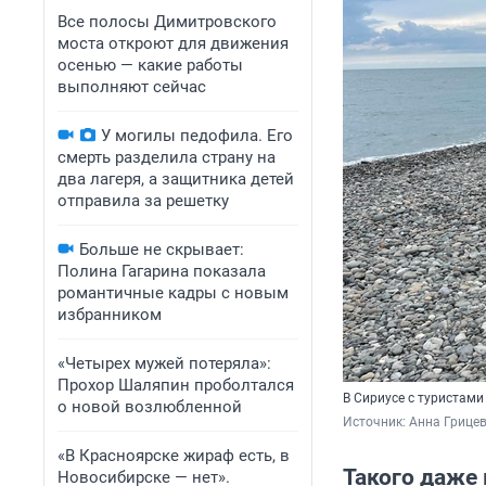
Все полосы Димитровского
моста откроют для движения
осенью — какие работы
выполняют сейчас
У могилы педофила. Его
смерть разделила страну на
два лагеря, а защитника детей
отправила за решетку
Больше не скрывает:
Полина Гагарина показала
романтичные кадры с новым
избранником
«Четырех мужей потеряла»:
Прохор Шаляпин проболтался
В Сириусе с туристам
о новой возлюбленной
Источник: 
Анна Грицев
«В Красноярске жираф есть, в
Такого даже
Новосибирске — нет».