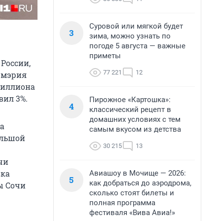
Суровой или мягкой будет
3
зима, можно узнать по
погоде 5 августа — важные
приметы
России,
77 221
12
 мэрия
 миллиона
вил 3%.
Пирожное «Картошка»:
4
классический рецепт в
домашних условиях с тем
а
самым вкусом из детства
ольшой
30 215
13
чи
зка
Авиашоу в Мочище — 2026:
5
как добраться до аэродрома,
ы Сочи
сколько стоят билеты и
полная программа
фестиваля «Вива Авиа!»