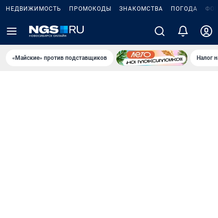
НЕДВИЖИМОСТЬ
ПРОМОКОДЫ
ЗНАКОМСТВА
ПОГОДА
ФО
«Майские» против подставщиков
Налог 