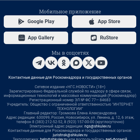
Мобильное приложение
Google Play
App Store
App Gallery
RuStore
Мы в соцсетях
Контактные данные для Роскомнадзора и государственных органов
Сетевое издание «НГС.НОВОСТИ» (18+)
Зарегистрировано Федеральной службой по надзору в сфере связи,
информационных технологий и массовых коммуникаций (Роскомнадзор)
Регистрационный номер ЭЛ № ФС 77— 84683
Учредитель: Общество с ограниченной ответственностью "ИНТЕРНЕТ
ТЕХНОЛОГИИ"
Главный редактор: Громкова Елена Александровна
Адрес редакции: 630099, Россия, Новосибирск, ул. Ленина, д. 12, 6 этаж,
телефон 8 (383) 212-52-52, 8 (923) 157-00-00 (круглосуточно)
Электронный адрес редакции:
ngs@shkulev.ru
Контактные данные для Роскомнадзора и государственных органов:
juristnsk@shkulev.ru
Техподдержка:
help@shkulev.ru
или воспользуйтесь
веб-формой