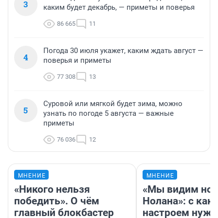
3
каким будет декабрь, — приметы и поверья
86 665
11
Погода 30 июля укажет, каким ждать август —
4
поверья и приметы
77 308
13
Суровой или мягкой будет зима, можно
5
узнать по погоде 5 августа — важные
приметы
76 036
12
МНЕНИЕ
МНЕНИЕ
«Никого нельзя
«Мы видим нов
победить». О чём
Нолана»: с как
главный блокбастер
настроем нужн