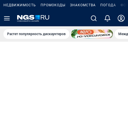
НЕДВИЖИМОСТЬ
ПРОМОКОДЫ
ЗНАКОМСТВА
ПОГОДА
ФО
Растет популярность дискаунтеров
Межд