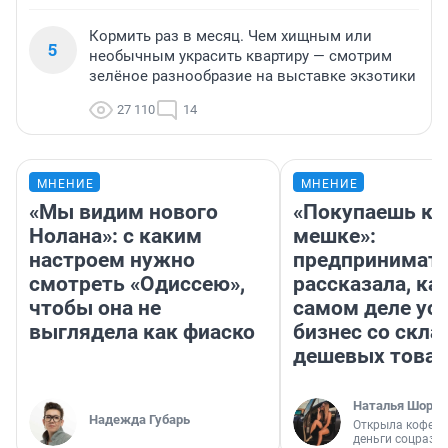
Кормить раз в месяц. Чем хищным или
5
необычным украсить квартиру — смотрим
зелёное разнообразие на выставке экзотики
27 110
14
МНЕНИЕ
МНЕНИЕ
«Мы видим нового
«Покупаешь ко
Нолана»: с каким
мешке»:
настроем нужно
предпринимат
смотреть «Одиссею»,
рассказала, как
чтобы она не
самом деле ус
выглядела как фиаско
бизнес со скл
дешевых това
Наталья Шорох
Надежда Губарь
Открыла кофейн
деньги соцразв