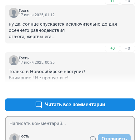
+1
–0
Гость
17 июня 2025, 01:12
ну да, солнце спускается исключительно до дня 
осеннего равноденствия

ога-ога, жертвы егэ

потом от осеннего до весеннего никуда не 
+0
–0
спускается, так и висит на одной высоте
Гость
17 июня 2025, 00:25
Только в Новосибирске наступит! 

Внимание ! Не пропустите!
+1
–0
Читать все комментарии
Гость
Отправить