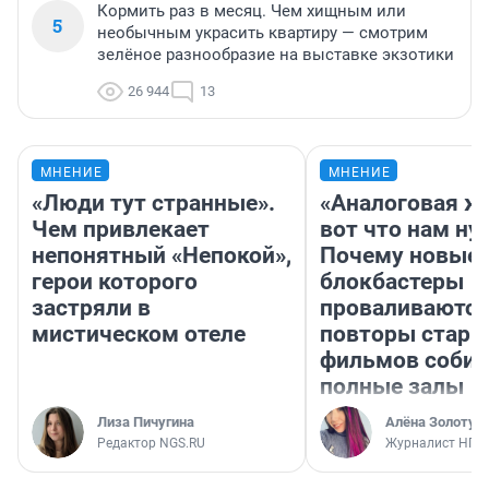
Кормить раз в месяц. Чем хищным или
5
необычным украсить квартиру — смотрим
зелёное разнообразие на выставке экзотики
26 944
13
МНЕНИЕ
МНЕНИЕ
«Люди тут странные».
«Аналоговая ж
Чем привлекает
вот что нам ну
непонятный «Непокой»,
Почему новые
герои которого
блокбастеры
застряли в
проваливаются,
мистическом отеле
повторы стары
фильмов соби
полные залы
Лиза Пичугина
Алёна Золотух
Редактор NGS.RU
Журналист НГС