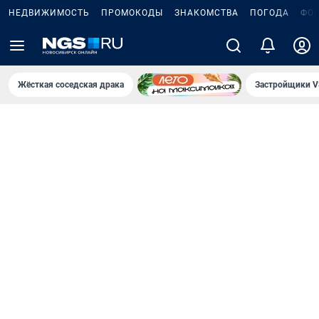
НЕДВИЖИМОСТЬ
ПРОМОКОДЫ
ЗНАКОМСТВА
ПОГОДА
ФО
Жёсткая соседская драка
Застройщики V