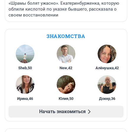
«Шрамы болят ужасно». Екатеринбурженка, которую
облили кислотой по указке бывшего, рассказала о
своем восстановлении
ЗНАКОМСТВА
Sheb
,
50
New
,
42
Алёнушка
,
42
Ирина
,
46
Юлия
,
50
Докер
,
36
Начать знакомиться