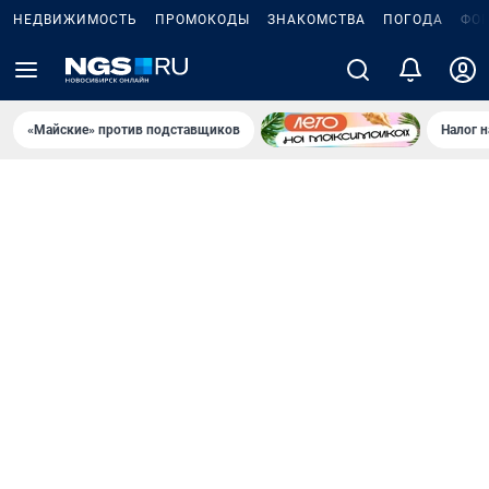
НЕДВИЖИМОСТЬ
ПРОМОКОДЫ
ЗНАКОМСТВА
ПОГОДА
ФО
«Майские» против подставщиков
Налог 