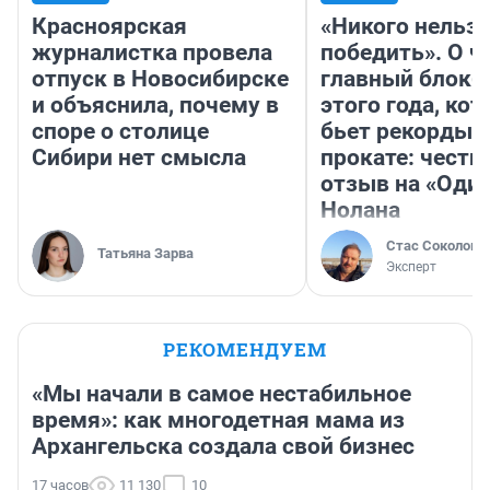
Красноярская
«Никого нельз
журналистка провела
победить». О ч
отпуск в Новосибирске
главный блокб
и объяснила, почему в
этого года, ко
споре о столице
бьет рекорды 
Сибири нет смысла
прокате: честн
отзыв на «Оди
Нолана
Стас Соколов
Татьяна Зарва
Эксперт
РЕКОМЕНДУЕМ
«Мы начали в самое нестабильное
время»: как многодетная мама из
Архангельска создала свой бизнес
17 часов
11 130
10