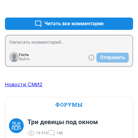
шашлычок, купаты, чтоб всем угодить. Рыбу поставим 
+0
–0
в коптильню. И дождь не помешает. В этом деле 
главное настроение.
Читать все комментарии
Гость
Отправить
Войти
Новости СМИ2
ФОРУМЫ
Три девицы под окном
19 310
146