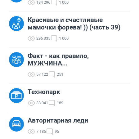
184 296
1 000
Красивые и счастливые
мамочки форева! )) (часть 39)
296 335
1 000
Факт - как правило,
МУЖЧИНА...
57 122
251
Технопарк
38 041
189
Авторитарная леди
7 185
95