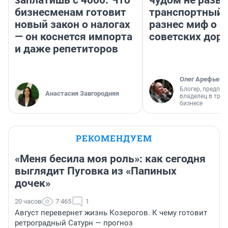
заплатишь с 4000. Что
чудом не разва
бизнесменам готовит
транспортный 
новый закон о налогах
разнес миф о 
— он коснется импорта
советских доро
и даже репетиторов
Олег Арефьев
Блогер, предпри
Анастасия Завгородняя
владелец в тра
бизнесе
РЕКОМЕНДУЕМ
«Меня бесила моя роль»: как сегодня
выглядит Пуговка из «Папиных
дочек»
20 часов
7 465
1
Август перевернет жизнь Козерогов. К чему готовит
ретроградный Сатурн — прогноз