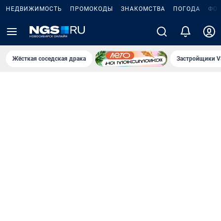
НЕДВИЖИМОСТЬ
ПРОМОКОДЫ
ЗНАКОМСТВА
ПОГОДА
ФО
Жёсткая соседская драка
Застройщики V