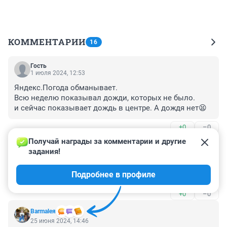
КОММЕНТАРИИ
16
Гость
1 июля 2024, 12:53
Яндекс.Погода обманывает.

Всю неделю показывал дожди, которых не было.

и сейчас показывает дождь в центре. А дождя нет😫
+0
–0
Получай награды за комментарии и другие 
Гость
26 июня 2024, 18:03
задания!
Я за жару! Или дожди! Апокалипсис какой то! 
Подробнее в профиле
Разогнать эту Г. Д. надо, из них все это происходит.
+0
–0
Barmaleя
25 июня 2024, 14:46