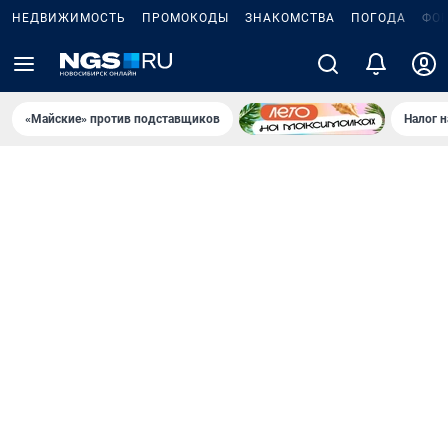
НЕДВИЖИМОСТЬ
ПРОМОКОДЫ
ЗНАКОМСТВА
ПОГОДА
ФО
«Майские» против подставщиков
Налог 