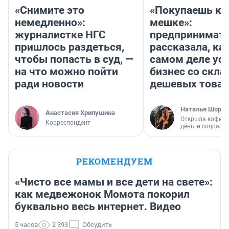
«Снимите это
«Покупаешь ко
немедленно»:
мешке»:
журналистке НГС
предпринимат
пришлось раздеться,
рассказала, как
чтобы попасть в суд, —
самом деле ус
на что можно пойти
бизнес со скл
ради новости
дешевых това
Наталья Шорох
Анастасия Хрипушина
Открыла кофейн
Корреспондент
деньги соцразв
РЕКОМЕНДУЕМ
«Чисто все мамы и все дети на свете»:
как медвежонок Момота покорил
буквально весь интернет. Видео
5 часов
2 393
Обсудить