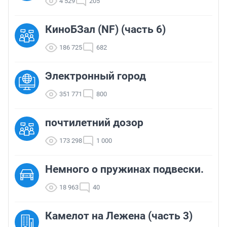
4 529
205
КиноБЗал (NF) (часть 6)
186 725
682
Электронный город
351 771
800
почтилетний дозор
173 298
1 000
Немного о пружинах подвески.
18 963
40
Камелот на Лежена (часть 3)