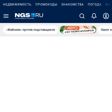
НЕДВИЖИМОСТЬ
ПРОМОКОДЫ
ЗНАКОМСТВА
ПОГОДА
ФО
«Майские» против подставщиков
Налог 