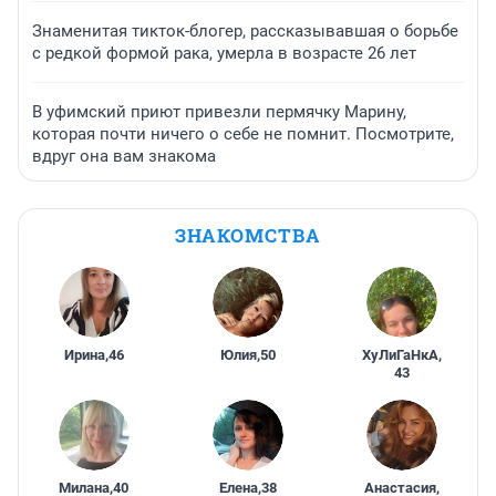
Знаменитая тикток-блогер, рассказывавшая о борьбе
с редкой формой рака, умерла в возрасте 26 лет
В уфимский приют привезли пермячку Марину,
которая почти ничего о себе не помнит. Посмотрите,
вдруг она вам знакома
ЗНАКОМСТВА
Ирина
,
46
Юлия
,
50
ХуЛиГаНкА
,
43
Милана
,
40
Елена
,
38
Анастасия
,