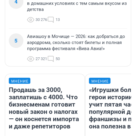
4
в домашних условиях с тем самым вкусом из
детства
30 276
13
Авиашоу в Мочище — 2026: как добраться до
5
аэродрома, сколько стоят билеты и полная
программа фестиваля «Вива Авиа!»
27 321
50
МНЕНИЕ
МНЕНИЕ
Продашь за 3000,
«Игрушки боль
заплатишь с 4000. Что
герои истории»
бизнесменам готовит
учит пятая час
новый закон о налогах
популярной де
— он коснется импорта
франшизы и п
и даже репетиторов
она полезна в