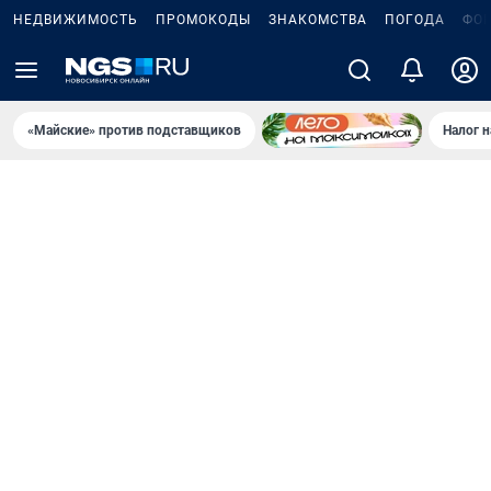
НЕДВИЖИМОСТЬ
ПРОМОКОДЫ
ЗНАКОМСТВА
ПОГОДА
ФО
«Майские» против подставщиков
Налог 