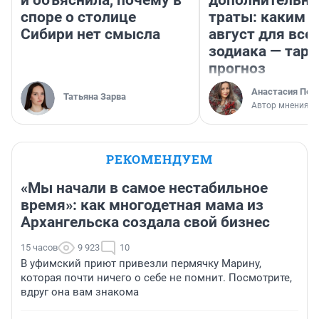
и объяснила, почему в
дополнительн
споре о столице
траты: каким б
Сибири нет смысла
август для все
зодиака — таро
прогноз
Анастасия Пер
Татьяна Зарва
Автор мнения
РЕКОМЕНДУЕМ
«Мы начали в самое нестабильное
время»: как многодетная мама из
Архангельска создала свой бизнес
15 часов
9 923
10
В уфимский приют привезли пермячку Марину,
которая почти ничего о себе не помнит. Посмотрите,
вдруг она вам знакома