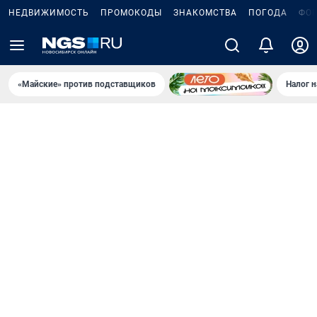
НЕДВИЖИМОСТЬ
ПРОМОКОДЫ
ЗНАКОМСТВА
ПОГОДА
ФО
«Майские» против подставщиков
Налог 