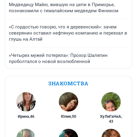
Медведицу Майю, жившую на цепи в Приморье,
познакомили с гималайским медведем Фиником
«С гордостью говорю, что я деревенский»: зачем
северянин оставил нефтяную компанию и переехал в
глушь на Алтай
«Четырех мужей потеряла»: Прохор Шаляпин
проболтался о новой возлюбленной
ЗНАКОМСТВА
Ирина
,
46
Юлия
,
50
ХуЛиГаНкА
,
43