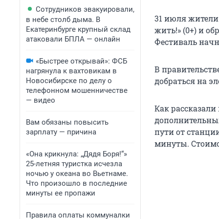
Сотрудников эвакуировали,
31 июля жители
в небе столб дыма. В
Екатеринбурге крупный склад
жить!» (0+) и о
атаковали БПЛА — онлайн
Фестиваль начне
«Быстрее открывай»: ФСБ
В правительств
нагрянула к вахтовикам в
добраться на эл
Новосибирске по делу о
телефонном мошенничестве
— видео
Как рассказали 
дополнительных
Вам обязаны повысить
пути от станци
зарплату — причина
минуты. Стоимо
«Она крикнула: „Дядя Боря!“»
25-летняя туристка исчезла
ночью у океана во Вьетнаме.
Что произошло в последние
минуты ее пропажи
Правила оплаты коммуналки