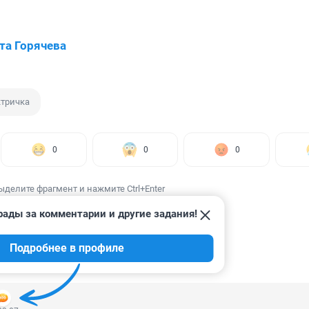
та Горячева
тричка
0
0
0
ыделите фрагмент и нажмите Ctrl+Enter
рады за комментарии и другие задания!
Подробнее в профиле
ИИ
24