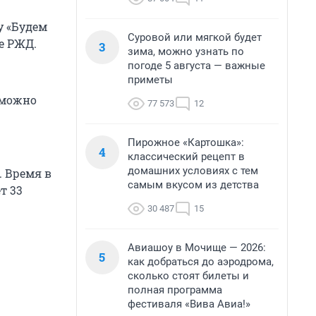
у «Будем
Суровой или мягкой будет
бе РЖД.
3
зима, можно узнать по
погоде 5 августа — важные
приметы
 можно
77 573
12
Пирожное «Картошка»:
4
классический рецепт в
домашних условиях с тем
. Время в
самым вкусом из детства
т 33
30 487
15
Авиашоу в Мочище — 2026:
5
как добраться до аэродрома,
сколько стоят билеты и
полная программа
фестиваля «Вива Авиа!»