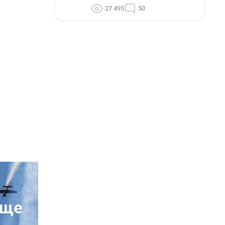
27 495
50