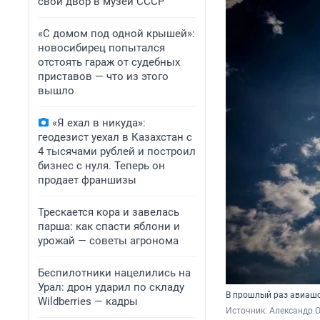
свой двор в музей СССР
«С домом под одной крышей»:
новосибирец попытался
отстоять гараж от судебных
приставов — что из этого
вышло
«Я ехал в никуда»:
геодезист уехал в Казахстан с
4 тысячами рублей и построил
бизнес с нуля. Теперь он
продает франшизы
Трескается кора и завелась
парша: как спасти яблони и
урожай — советы агронома
Беспилотники нацелились на
Урал: дрон ударил по складу
В прошлый раз авиашо
Wildberries — кадры
Источник: 
Александр 