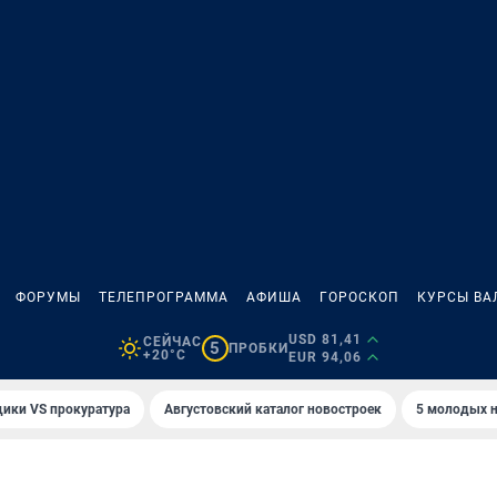
ФОРУМЫ
ТЕЛЕПРОГРАММА
АФИША
ГОРОСКОП
КУРСЫ ВА
USD 81,41
СЕЙЧАС
5
ПРОБКИ
+20°C
EUR 94,06
ики VS прокуратура
Августовский каталог новостроек
5 молодых н