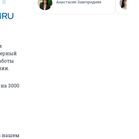
Анастасия Завгородняя
и
верный
работы
нии.
на 3000
 в нашем