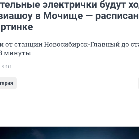
тельные электрички будут х
авиашоу в Мочище — расписан
артинке
и от станции Новосибирск-Главный до с
3 минуты
9 211
тария