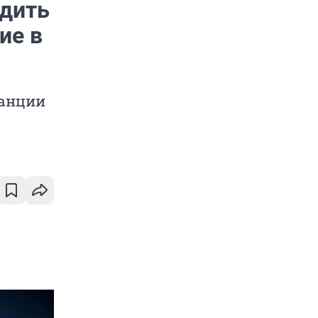
одить
ие в
танции