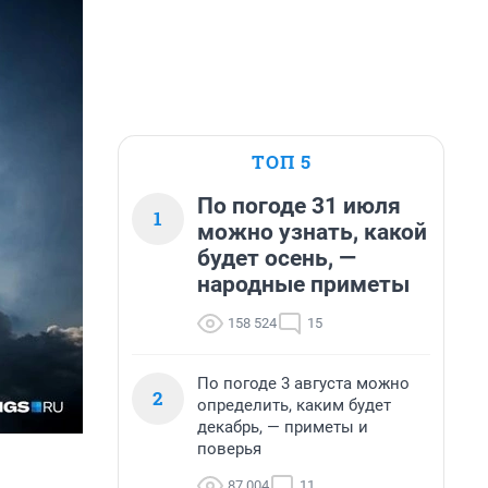
ТОП 5
По погоде 31 июля
1
можно узнать, какой
будет осень, —
народные приметы
158 524
15
По погоде 3 августа можно
2
определить, каким будет
декабрь, — приметы и
поверья
87 004
11