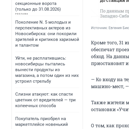
секционные ворота
(только до 31.08.2026)
Поколение N. 5 молодых и
перспективных актеров из
Источник: 
Евгения Би
Новосибирска: они покорили
зрителей и критиков харизмой
Кроме того, 31
и талантом
обеспечат прое
обход. На данн
Уйти, не расплатившись:
приостановят и
новосибирцы пытались
вынести продукты из
магазина, а потом один из них
— Ко входу на 
устроил стрельбу
машино-мест, —
Слизни атакуют: как спасти
цветник от вредителей — три
Также жители мо
копеечных способа
остановки «Учи
Покупатель приобрел на
маркетплейсе новенький
О том, как прох