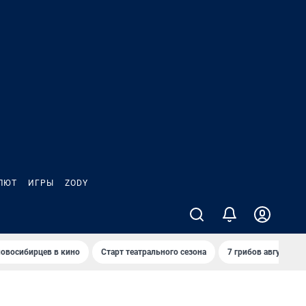
ЛЮТ
ИГРЫ
ZODY
овосибирцев в кино
Старт театрального сезона
7 грибов августа