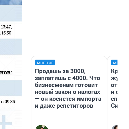
МНЕНИЕ
МНЕНИ
Продашь за 3000,
Красн
заплатишь с 4000. Что
журна
бизнесменам готовит
отпус
новый закон о налогах
и объ
— он коснется импорта
споре
и даже репетиторов
Сибир