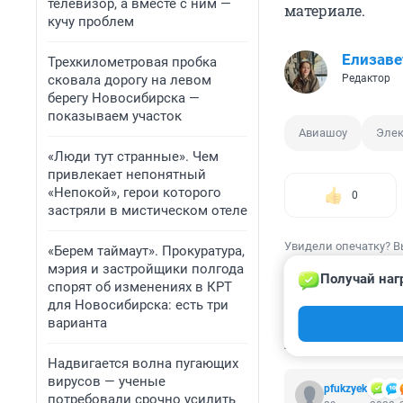
телевизор, а вместе с ним —
материале.
кучу проблем
Елизаве
Трехкилометровая пробка
сковала дорогу на левом
Редактор
берегу Новосибирска —
показываем участок
Авиашоу
Элек
«Люди тут странные». Чем
привлекает непонятный
«Непокой», герои которого
0
застряли в мистическом отеле
Увидели опечатку? В
«Берем таймаут». Прокуратура,
мэрия и застройщики полгода
Получай наг
спорят об изменениях в КРТ
для Новосибирска: есть три
варианта
КОММЕНТАР
Надвигается волна пугающих
вирусов — ученые
pfukzyek
потребовали срочно усилить