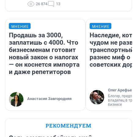
26 874
13
МНЕНИЕ
МНЕНИЕ
Продашь за 3000,
Наследие, кото
заплатишь с 4000. Что
чудом не разва
бизнесменам готовит
транспортный 
новый закон о налогах
разнес миф о 
— он коснется импорта
советских доро
и даже репетиторов
Олег Арефьев
Блогер, предпри
Анастасия Завгородняя
владелец в тра
бизнесе
РЕКОМЕНДУЕМ