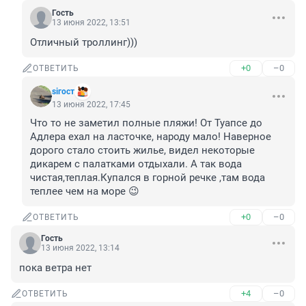
Гость
13 июня 2022, 13:51
Отличный троллинг)))
+0
–0
ОТВЕТИТЬ
siгост
13 июня 2022, 17:45
Что то не заметил полные пляжи! От Туапсе до 
Адлера ехал на ласточке, народу мало! Наверное 
дорого стало стоить жилье, видел некоторые 
дикарем с палатками отдыхали. А так вода 
чистая,теплая.Купался в горной речке ,там вода 
теплее чем на море 😉
+0
–0
ОТВЕТИТЬ
Гость
13 июня 2022, 13:14
пока ветра нет
+4
–0
ОТВЕТИТЬ