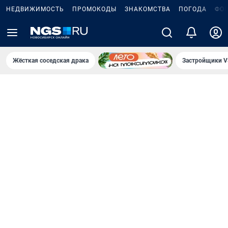
НЕДВИЖИМОСТЬ
ПРОМОКОДЫ
ЗНАКОМСТВА
ПОГОДА
ФО
Жёсткая соседская драка
Застройщики V