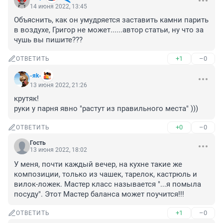
14 июня 2022, 13:45
Объяснить, как он умудряется заставить камни парить 
в воздухе, Григор не может......автор статьи, ну что за 
чушь вы пишите???
+1
–0
ОТВЕТИТЬ
-яk-
13 июня 2022, 21:26
крутяк! 

руки у парня явно "растут из правильного места" )))
+0
–0
ОТВЕТИТЬ
Гость
13 июня 2022, 18:02
У меня, почти каждый вечер, на кухне такие же 
композиции, только из чашек, тарелок, кастрюль и 
вилок-ложек. Мастер класс называется "...я помыла 
посуду". Этот Мастер баланса может поучится!!!
+1
–0
ОТВЕТИТЬ