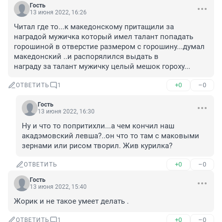
Гость
13 июня 2022, 16:26
Читал где то...к македонскому притащили за 
наградой мужичка который имел талант попадать 
горошиной в отверстие размером с горошину...думал 
македонский ..и распорялился выдать в 

награду за талант мужичку целый мешок гороху...
+0
–0
ОТВЕТИТЬ
1
Гость
13 июня 2022, 16:30
Ну и что то попритихли...а чем кончил наш 
акадэмовский левша?..он что то там с маковыми 
зернами или рисом творил. Жив курилка?
+0
–0
ОТВЕТИТЬ
Гость
13 июня 2022, 15:40
Жорик и не такое умеет делать .
+0
–0
ОТВЕТИТЬ
1