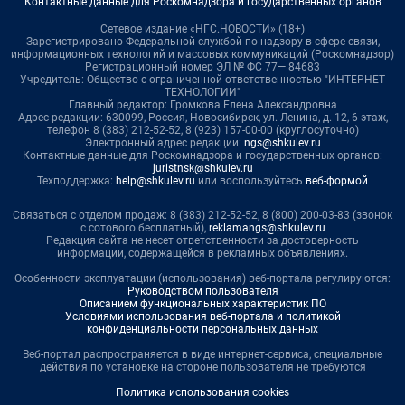
Контактные данные для Роскомнадзора и государственных органов
Сетевое издание «НГС.НОВОСТИ» (18+)
Зарегистрировано Федеральной службой по надзору в сфере связи,
информационных технологий и массовых коммуникаций (Роскомнадзор)
Регистрационный номер ЭЛ № ФС 77— 84683
Учредитель: Общество с ограниченной ответственностью "ИНТЕРНЕТ
ТЕХНОЛОГИИ"
Главный редактор: Громкова Елена Александровна
Адрес редакции: 630099, Россия, Новосибирск, ул. Ленина, д. 12, 6 этаж,
телефон 8 (383) 212-52-52, 8 (923) 157-00-00 (круглосуточно)
Электронный адрес редакции:
ngs@shkulev.ru
Контактные данные для Роскомнадзора и государственных органов:
juristnsk@shkulev.ru
Техподдержка:
help@shkulev.ru
или воспользуйтесь
веб-формой
Связаться с отделом продаж: 8 (383) 212-52-52, 8 (800) 200-03-83 (звонок
с сотового бесплатный),
reklamangs@shkulev.ru
Редакция сайта не несет ответственности за достоверность
информации, содержащейся в рекламных объявлениях.
Особенности эксплуатации (использования) веб-портала регулируются:
Руководством пользователя
Описанием функциональных характеристик ПО
Условиями использования веб-портала и политикой
конфиденциальности персональных данных
Веб-портал распространяется в виде интернет-сервиса, специальные
действия по установке на стороне пользователя не требуются
Политика использования cookies