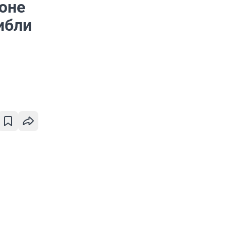
юне
ибли