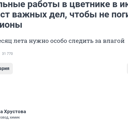
льные работы в цветнике в и
ст важных дел, чтобы не пог
пионы
сяц лета нужно особо следить за влагой
31 770
ария
а Хрустова
товод, химик