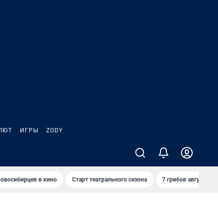
ЛЮТ
ИГРЫ
ZODY
овосибирцев в кино
Старт театрального сезона
7 грибов августа