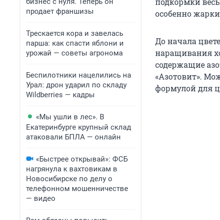
подкормки весь
бизнес с нуля. Теперь он
продает франшизы
особенно жарки
Трескается кора и завелась
До начала цвет
парша: как спасти яблони и
наращивания хо
урожай — советы агронома
содержащие азот
Беспилотники нацелились на
«Азотовит». Мо
Урал: дрон ударил по складу
формулой для ц
Wildberries — кадры
«Мы ушли в лес». В
Екатеринбурге крупный склад
атаковали БПЛА — онлайн
«Быстрее открывай»: ФСБ
нагрянула к вахтовикам в
Новосибирске по делу о
телефонном мошенничестве
— видео