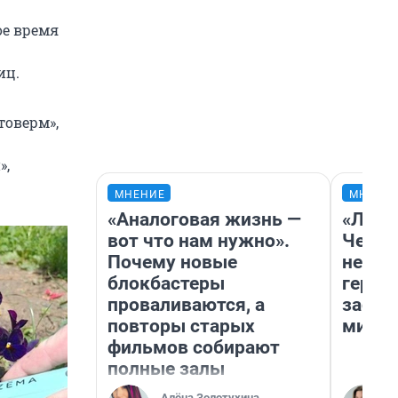
ое время
иц.
товерм»,
»,
МНЕНИЕ
МНЕНИ
«Аналоговая жизнь —
«Люди
вот что нам нужно».
Чем п
Почему новые
непон
блокбастеры
герои
проваливаются, а
застр
повторы старых
мисти
фильмов собирают
полные залы
Алёна Золотухина