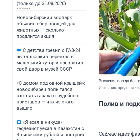
(только до 31.08.2026)
Новосибирский зоопарк
объявил сбор овощей для
животных — сколько
продлится акция
С детства грезил о ГАЗ-24:
автоплюшкин переехал в
маленький хутор и превратил
свой двор в музей СССР
Рыхление всегда благ
«С домом под одной крышей»:
Источник: 
предоставл
новосибирец попытался
отстоять гараж от судебных
приставов — что из этого
Полив и под
вышло
«Я ехал в никуда»:
геодезист уехал в Казахстан с
Сейчас идет фа
4 тысячами рублей и построил