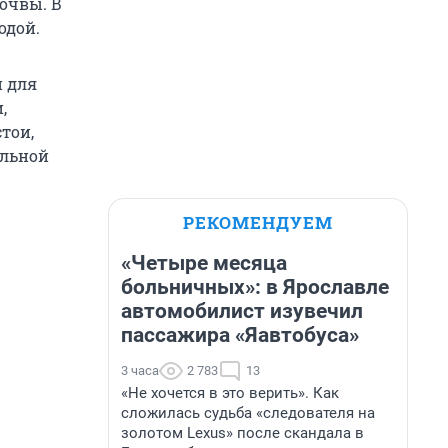
очвы. В
одой.
и для
,
тои,
альной
РЕКОМЕНДУЕМ
«Четыре месяца
больничных»: в Ярославле
автомобилист изувечил
пассажира «Яавтобуса»
3 часа
2 783
13
«Не хочется в это верить». Как
сложилась судьба «следователя на
золотом Lexus» после скандала в