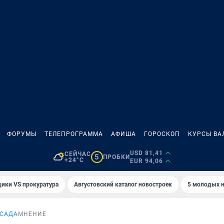
ФОРУМЫ
ТЕЛЕПРОГРАММА
АФИША
ГОРОСКОП
КУРСЫ ВА
USD 81,41
СЕЙЧАС
5
ПРОБКИ
+24°C
EUR 94,06
ики VS прокуратура
Августовский каталог новостроек
5 молодых н
 САДА
МНЕНИЕ