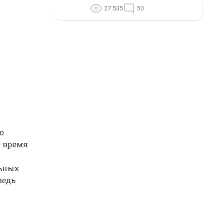
27 535
50
о
о время
льных
ведь